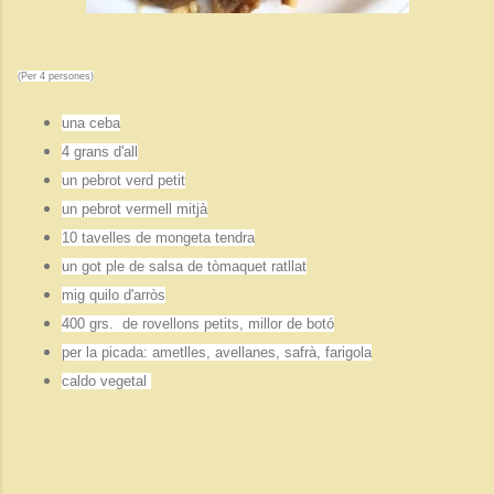
(Per 4 persones)
una ceba
4 grans d'all
un pebrot verd petit
un pebrot vermell mitjà
10 tavelles de mongeta tendra
un got ple de salsa de tòmaquet ratllat
mig quilo d'arròs
400 grs. de rovellons petits, millor de botó
per la picada: ametlles, avellanes, safrà, farigola
caldo vegetal