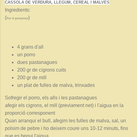
CASSOLA DE VERDURA, LLEGUM, CEREAL I MALVES
Ingredients:
(
)
Per 4 persones
4 grans d'all
un porro
dues pastanagues
200 gr de cigrons cuits
200 gr de mill
un plat de fulles de malva, trinxades
Sofregir el porro, els alls i les pastanagues
afegir els cigrons, el mill (previament net) i l'aigua en la
proporció corresponent
Quan arranqui el bull, afegim les fulles de malva, sal, un
polsim de pebre i ho deixem coure uns 10-12 minuts, fins
que es begui l'aigua.