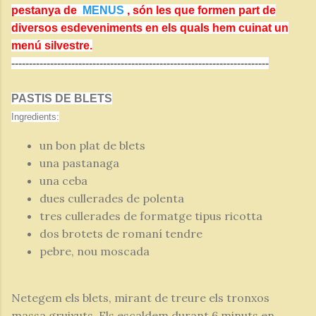
pestanya de
MENUS
, són les que formen part de
diversos esdeveniments en els quals hem cuinat un
menú silvestre.
-------------------------------------------------------------------------
PASTIS DE BLETS
Ingredients:
un bon plat de blets
una pastanaga
una ceba
dues cullerades de polenta
tres cullerades de formatge tipus ricotta
dos brotets de romaní tendre
pebre, nou moscada
Netegem els blets, mirant de treure els tronxos
massa gruixuts. Els escaldem durant 6 minuts en