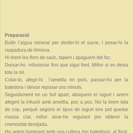
Preparació
Bullir l’aigua mineral per desfer-hi el sucre, i posar-hi la
raspadura de llimona.
Hi tirem les flors de saüc, tapem i apaguem del foc.
Deixar-ho infusionar fins que sigui fred. Millor si es deixa
tota la nit.
Colar-lo, afegir-hi l’ametlla en pols, passar-ho per la
batedora i deixar reposar uns minuts.
Seguidament en un bol apart, aboquem el iogurt i anem
afegint la infusió amb ametlla, poc a poc. No la tirem tota
de cop, perquè segons el tipus de iogurt ens pot quedar
massa clar, millor anar-ho regulant per obtenir la
cremositat desitjada.
Ho anem barrejant amb una cullera (no batedora), al final,