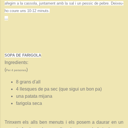
afegim a la cassola, juntament amb la sal i un pessic de pebre. Deixeu-
ho coure uns 10-12 minuts
.
...
SOPA DE FARIGOLA
Ingredients:
(
)
Per 4 persones
8 grans d'all
4 llesques de pa sec (que sigui un bon pa)
una patata mijana
farigola seca
Trinxem els alls ben menuts i els posem a daurar en un