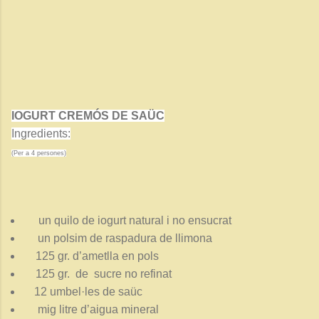
IOGURT CREMÓS DE SAÜC
Ingredients:
(Per a 4 persones)
un quilo de iogurt natural i no ensucrat
un polsim de raspadura de llimona
125 gr. d’ametlla en pols
125 gr.
de
sucre no refinat
12 umbel·les de saüc
mig litre d’aigua mineral