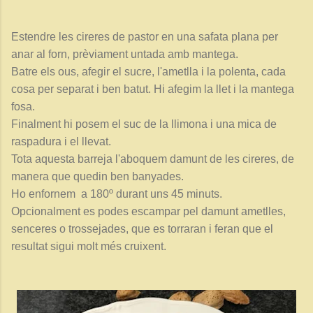
Estendre les cireres de pastor en una safata plana per
anar al forn, prèviament untada amb mantega.
Batre els ous, afegir el sucre, l'ametlla i la polenta, cada
cosa per separat i ben batut. Hi afegim la llet i la mantega
fosa.
Finalment hi posem el suc de la llimona i una mica de
raspadura i el llevat.
Tota aquesta barreja l'aboquem damunt de les cireres, de
manera que quedin ben banyades.
Ho enfornem a 180º durant uns 45 minuts.
Opcionalment es podes escampar pel damunt ametlles,
senceres o trossejades, que es torraran i feran que el
resultat sigui molt més cruixent.