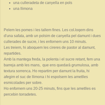
una culleradeta de canyella en pols
una llimona
Pelem les pomes i les tallem fines. Les col.loqem dins
d'una safata, amb un polsim de canyella pel damunt i dues
cullerades de sucre, i les enfornem uns 10 minuts.
Les treiem, hi aboquem les cireres de pastor al damunt,
repartides.
Amb la mantega freda, la polenta i el sucre retant, fem una
barreja amb les mans, que ens quedarà grumulosa, amb
textura sorrenca. Ho repartim per damunt la fruita, hi
afegim el suc de llimona i hi espolsem les ametlles
esmicolades per sobre.
Ho enfornem uns 20-25 minuts, fins que les ametlles es
percebin torradetes.