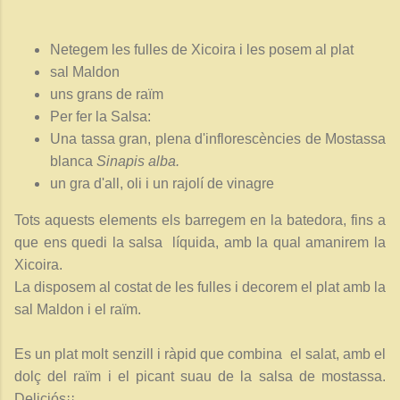
Netegem les fulles de Xicoira i les posem al plat
sal Maldon
uns grans de raïm
Per fer la Salsa:
Una tassa gran, plena d'inflorescències de Mostassa
blanca
Sinapis alba.
un gra d'all, oli i un rajolí de vinagre
Tots aquests elements els barregem en la batedora, fins a
que ens quedi la salsa líquida, amb la qual amanirem la
Xicoira.
La disposem al costat de les fulles i decorem el plat amb la
sal Maldon i el raïm.
Es un plat molt senzill i ràpid que combina el salat, amb el
dolç del raïm i el picant suau de la salsa de mostassa.
Deliciós¡¡