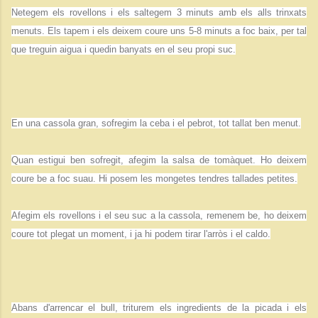
Netegem els rovellons i els saltegem 3 minuts amb els alls trinxats
menuts. Els tapem i els deixem coure uns 5-8 minuts a foc baix, per tal
que treguin aigua i quedin banyats en el seu propi suc.
En una cassola gran, sofregim la ceba i el pebrot, tot tallat ben menut.
Quan estigui ben sofregit, afegim la salsa de tomàquet. Ho deixem
coure be a foc suau. Hi posem les mongetes tendres tallades petites.
Afegim els rovellons i el seu suc a la cassola, remenem be, ho deixem
coure tot plegat un moment, i ja hi podem tirar l'arròs i el caldo.
Abans d'arrencar el bull, triturem els ingredients de la picada i els