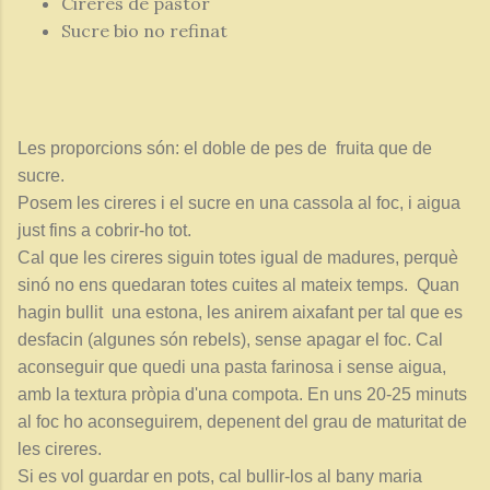
Cireres de pastor
Sucre bio no refinat
Les proporcions són: el doble de pes de fruita que de
sucre.
Posem les cireres i el sucre en una cassola al foc, i aigua
just fins a cobrir-ho tot.
Cal que les cireres siguin totes igual de madures, perquè
sinó no ens quedaran totes cuites al mateix temps. Quan
hagin bullit una estona, les anirem aixafant per tal que es
desfacin (algunes són rebels), sense apagar el foc. Cal
aconseguir que quedi una pasta farinosa i sense aigua,
amb la textura pròpia d'una compota. En uns 20-25 minuts
al foc ho aconseguirem, depenent del grau de maturitat de
les cireres.
Si es vol guardar en pots, cal bullir-los al bany maria