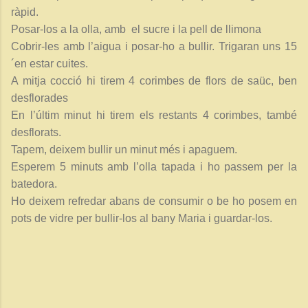
ràpid.
Posar-los a la olla, amb el sucre i la pell de llimona
Cobrir-les amb l’aigua i posar-ho a bullir. Trigaran uns 15
´en estar cuites.
A mitja cocció hi tirem 4 corimbes de flors de saüc, ben
desflorades
En l’últim minut hi tirem els restants 4 corimbes, també
desflorats.
Tapem, deixem bullir un minut més i apaguem.
Esperem 5 minuts amb l’olla tapada i ho passem per la
batedora.
Ho deixem refredar abans de consumir o be ho posem en
pots de vidre per bullir-los al bany Maria i guardar-los.