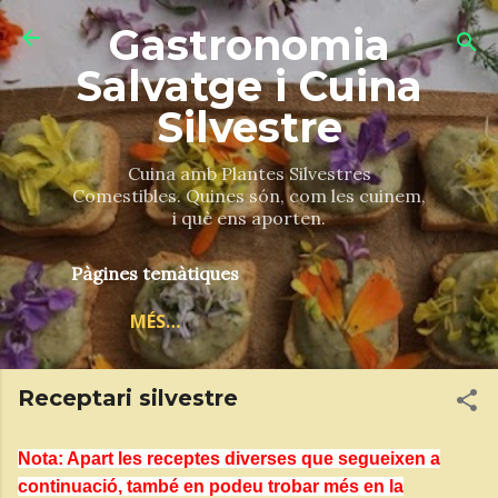
Salta al contingut principal
Gastronomia
Salvatge i Cuina
Silvestre
Cuina amb Plantes Silvestres
Comestibles. Quines són, com les cuinem,
i què ens aporten.
Pàgines temàtiques
MÉS…
Receptari silvestre
Nota: Apart les receptes diverses que segueixen a
continuació, també en podeu trobar més en la