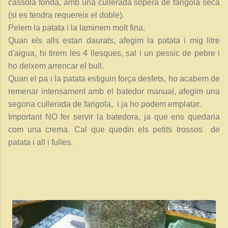
cassola fonda, amb una cullerada sopera de farigola seca
(si es tendra requereix el doble).
Pelem la patata i la laminem molt fina.
Quan els alls estan daurats, afegim la patata i mig litre
d'aigua, hi tirem les 4 llesques, sal i un pessic de pebre i
ho deixem arrencar el bull.
Quan el pa i la patata estiguin força desfets, ho acabem de
remenar intensament amb el batedor manual, afegim una
segona cullerada de farigola, i ja ho podem emplatar.
Important NO fer servir la batedora, ja que ens quedaria
com una crema. Cal que quedin els petits trossos de
patata i all i fulles.