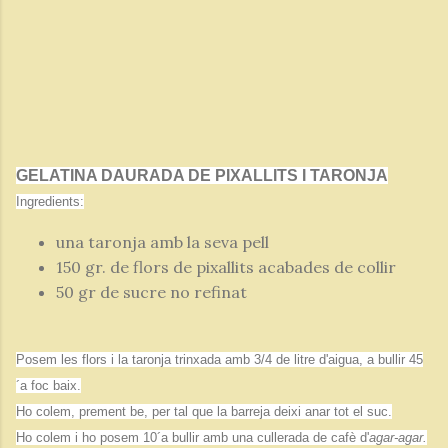
GELATINA DAURADA DE PIXALLITS I TARONJA
Ingredients:
una taronja amb la seva pell
150 gr. de flors de pixallits acabades de collir
50 gr de sucre no refinat
Posem les flors i la taronja trinxada amb 3/4 de litre d'aigua, a bullir 45
´a foc baix.
Ho colem, prement be, per tal que la barreja deixi anar tot el suc.
Ho colem i ho posem 10´a bullir amb una cullerada de cafè d'
agar-agar.