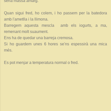
seria massa amarg.
Quan sigui fred, ho colem, i ho passem per la batedora
amb l'ametlla i la llimona.
Barregem aquesta mescla amb els iogurts, a ma,
remenant molt suaument.
Ens ha de quedar una barreja cremosa.
Si ho guardem unes 6 hores se'ns espessirà una mica
més.
Es pot menjar a temperatura normal o fred.