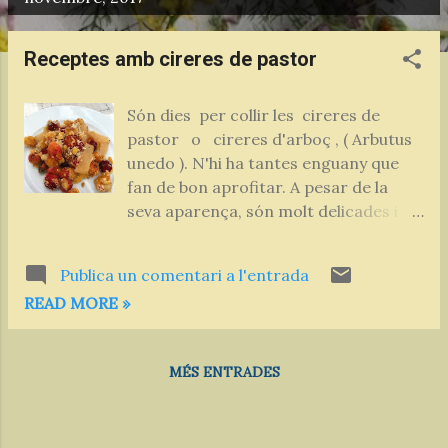
n
t
Receptes amb cireres de pastor
r
a
Són dies per collir les cireres de
d
pastor o cireres d'arboç , ( Arbutus
e
unedo ). N'hi ha tantes enguany que
s
fan de bon aprofitar. A pesar de la
seva aparença, són molt delicades i
quan es cullen s'han de posar sempre
amb tuppers, sinó no arriben a casa
Publica un comentari a l'entrada
senceres. Es poden menjar crues de
READ MORE »
l'arbre, però també se'n poden fer
delicioses confitures, i pastissos La
textura granulosa d'aquesta fruita li
MÉS ENTRADES
dóna una consistència especial que
casa molt be amb preparats cruixents,
com ara les fruites seques: nous,