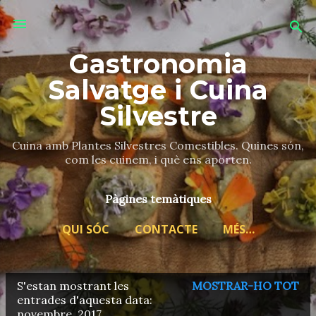
Salta al contingut principal
Gastronomia
Salvatge i Cuina
Silvestre
Cuina amb Plantes Silvestres Comestibles. Quines són,
com les cuinem, i què ens aporten.
Pàgines temàtiques
QUI SÓC
CONTACTE
MÉS…
S'estan mostrant les
MOSTRAR-HO TOT
E
entrades d'aquesta data:
novembre, 2017