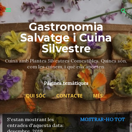
Salta al contingut principal
Gastronomia
Salvatge i Cuina
Silvestre
Cuina amb Plantes Silvestres Comestibles. Quines són,
com les cuinem, i què ens aporten.
Pàgines temàtiques
QUI SÓC
CONTACTE
MÉS…
S'estan mostrant les
MOSTRAR-HO TOT
E
entrades d'aquesta data:
desembre, 2019