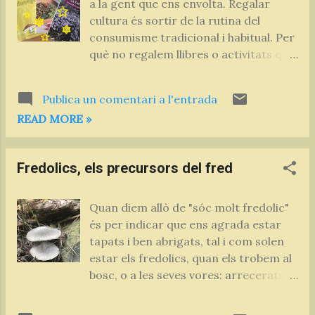
a la gent que ens envolta. Regalar
cultura és sortir de la rutina del
consumisme tradicional i habitual. Per
què no regalem llibres o activitats que
ens enriqueixin? Us proposem
diverses alternatives de regal: Les
Publica un comentari a l'entrada
nostres publicacions Les nostres
READ MORE »
publicacions , que trobareu a les
llibreries, o sinó, ens les podeu
demanar per email i us les enviem per
Fredolics, els precursors del fred
correu postal:
naturacomestible@gmail.com Teniu
tota la informació dels nostres llibres
Quan diem allò de "sóc molt fredolic"
clicant aquí . Regaleu un taller de
és per indicar que ens agrada estar
plantes silvestres . Us enviarem el Val-
tapats i ben abrigats, tal i com solen
Regal a nom de la persona
estar els fredolics, quan els trobem al
afortunada, que podrà triar a quin
bosc, o a les seves vores: arrecerats a
taller vol assistir. Més informació aqui
les parets, inclús entremig de les
El val regal per triar un dels tallers de
pedres, a sota del fanal, acomodats