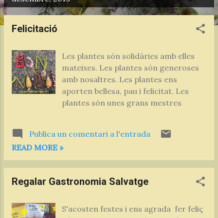
n
t
Felicitació
r
a
Les plantes són solidàries amb elles
d
mateixes. Les plantes són generoses
e
amb nosaltres. Les plantes ens
s
aporten bellesa, pau i felicitat. Les
plantes són unes grans mestres
Publica un comentari a l'entrada
READ MORE »
Regalar Gastronomia Salvatge
S'acosten festes i ens agrada fer feliç