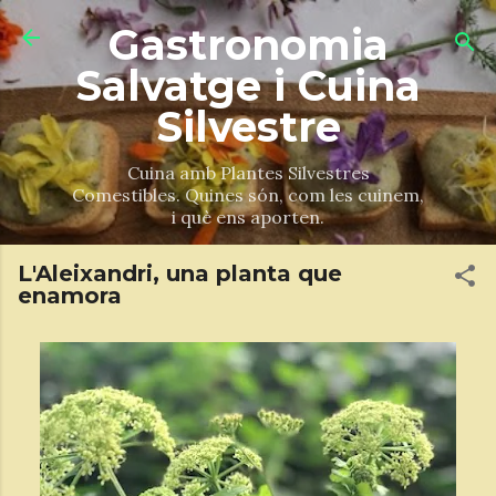
Salta al contingut principal
Gastronomia
Salvatge i Cuina
Silvestre
Cuina amb Plantes Silvestres
Comestibles. Quines són, com les cuinem,
i què ens aporten.
L'Aleixandri, una planta que
enamora