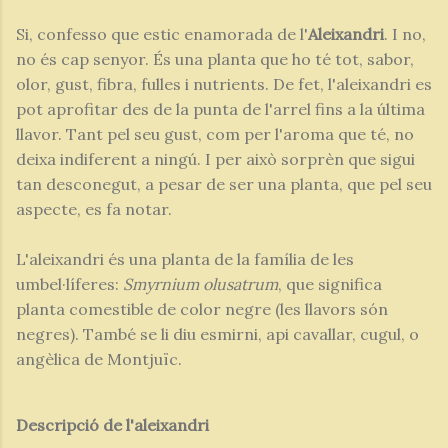
Si, confesso que estic enamorada de l'
Aleixandri
. I no,
no és cap senyor. És una planta que ho té tot, sabor,
olor, gust, fibra, fulles i nutrients. De fet, l'aleixandri es
pot aprofitar des de la punta de l'arrel fins a la última
llavor. Tant pel seu gust, com per l'aroma que té, no
deixa indiferent a ningú. I per això sorprèn que sigui
tan desconegut, a pesar de ser una planta, que pel seu
aspecte, es fa notar.
L'aleixandri és una planta de la família de les
umbel·líferes:
Smyrnium olusatrum
, que significa
planta comestible de color negre (les llavors són
negres). També se li diu esmirni, api cavallar, cugul, o
angèlica de Montjuïc.
Descripció de l'aleixandri