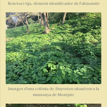
Bràctea i tija, element identificador de l'aleixandri
Imatges d'una colònia de
Smyrnium olusatrum
a la
muntanya de Montjuïc