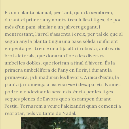
Es una planta bianual, per tant, quan la sembrem,
durant el primer any només treu fulles i tiges, de poc
més d'un pam, similar a un julivert gegant, i
mentrestant, l'arrel s'assenta i creix, per tal de que al
segon any la planta tingui una base sòlida i suficient
empenta per treure una tija alta i robusta, amb varis
brots laterals, que donaran lloc a les diverses
umbel·les dobles, que floriran a final d'hivern. És la
primera umbel·lífera de l'any en florir, i durant la
primavera, ja li maduren les llavors. A inici d'estiu, la
planta ja comença a assecar-se i desapareix. Només
podrem endevinar la seva existència per les tiges
seques plenes de llavors que s'escampen durant
l'estiu. Tornarem a veure l'aleixandri quan comenci a
rebrotar, pels voltants de Nadal.