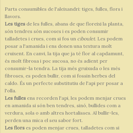
Parts consumibles de l'aleixandri: tiges, fulles, flors i
llavors.
Les tiges
de les fulles, abans de que floreixi la planta,
són tendres són sucoses i es poden consumir
talladetes i crues, com si fos un
ciboulet
. Les podem
posar a l'amanida i ens donen una textura molt
cruixent. En canvi, la tija que ja té flor al capdamunt,
és molt fibrosa i poc sucosa, no és adient per
consumir-la tendra. La tija més gruixuda o les més
fibroses, es poden bullir, com si fossin herbes del
caldo. És un perfecte substitutiu de l'api per posar a
l'olla.
Les fulles
ens recorden l'api, les podem menjar crues
en amanida si són ben tendres, sinó, bullides com a
verdura, sola o amb altres hortalisses. Al bullir-les,
perden una mica el seu sabor fort.
Les flors
es poden menjar crues, talladetes com si