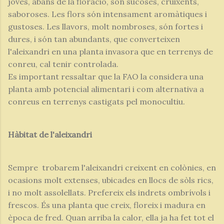
joves, abans de la floració, són sucoses, cruixents,
saboroses. Les flors són intensament aromàtiques i
gustoses. Les llavors, molt nombroses, són fortes i
dures, i són tan abundants, que converteixen
l'aleixandri en una planta invasora que en terrenys de
conreu, cal tenir controlada.
Es important ressaltar que la FAO la considera una
planta amb potencial alimentari i com alternativa a
conreus en terrenys castigats pel monocultiu.
Hàbitat de l'aleixandri
Sempre trobarem l'aleixandri creixent en colònies, en
ocasions molt extenses, ubicades en llocs de sòls rics,
i no molt assolellats. Prefereix els indrets ombrívols i
frescos. És una planta que creix, floreix i madura en
època de fred. Quan arriba la calor, ella ja ha fet tot el