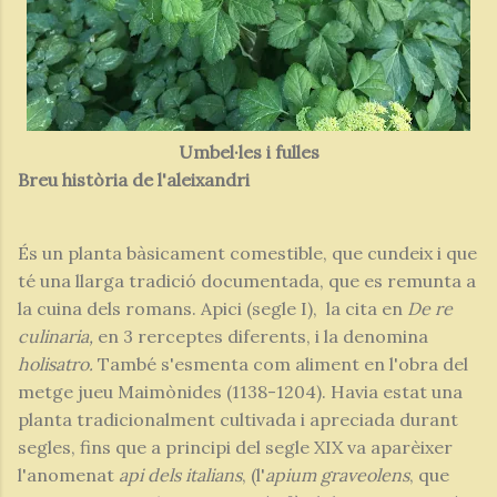
Umbel·les i fulles
Breu història de l'aleixandri
És un planta bàsicament comestible, que cundeix i que
té una llarga tradició documentada, que es remunta a
la cuina dels romans. Apici (segle I), la cita en
De re
culinaria,
en 3 rerceptes diferents, i la denomina
holisatro.
També s'esmenta com aliment en l'obra del
metge jueu Maimònides (1138-1204). Havia estat una
planta tradicionalment cultivada i apreciada durant
segles, fins que a principi del segle XIX va aparèixer
l'anomenat
api dels italians
, (l'
apium graveolens
, que