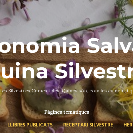
Salta al contingut principal
onomia Salv
uina Silvest
es Silvestres Comestibles. Quines són, com les cuinem, i 
Pàgines temàtiques
LLIBRES PUBLICATS
RECEPTARI SILVESTRE
HER