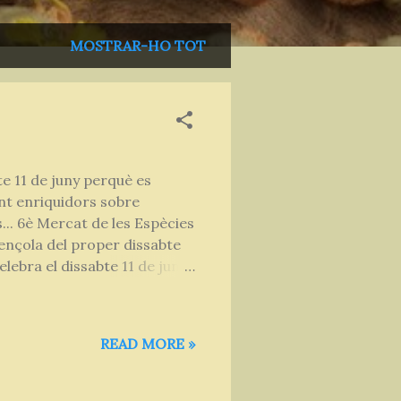
MOSTRAR-HO TOT
te 11 de juny perquè es
ent enriquidors sobre
... 6è Mercat de les Espècies
ençola del proper dissabte
lebra el dissabte 11 de juny i
 desconegut. No us ho podeu
orn privilegiat, un dia
ill d'Argençola , que ha
READ MORE »
hom hi pugui participar. Per
l matí fins la nit, i ...