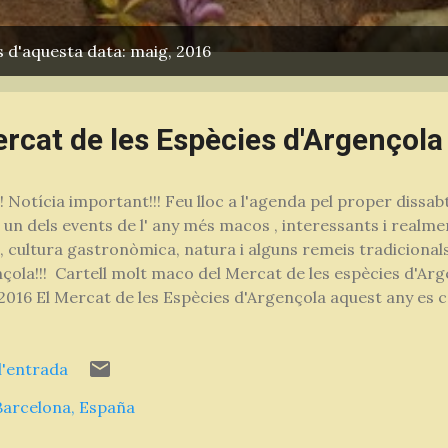
 d'aquesta data: maig, 2016
cat de les Espècies d'Argençola
! Notícia important!!! Feu lloc a l'agenda pel proper dissab
 un dels events de l' any més macos , interessants i realm
, cultura gastronòmica, natura i alguns remeis tradicionals
çola!!! Cartell molt maco del Mercat de les espècies d'Arg
 2016 El Mercat de les Espècies d'Argençola aquest any es ce
dicat al ginebró, un arbust punxent del bosc molt comú i
!! Per tots aquells qui vulgueu passar un dissabte en un ent
l'entrada
t, entretingut i agradable... Ho organitza l' Associació El Tr
un munt d'experts i preparat tallers i activitats perquè tot
Barcelona, España
 gustos i curiositats !!! Hi ha moltes activitats , des de les 8 de