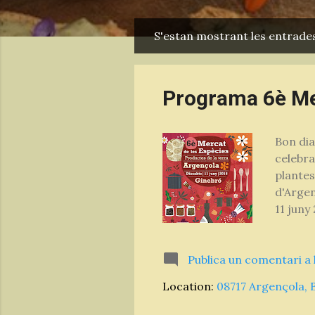
S'estan mostrant les entrades
E
n
t
Programa 6è Mer
r
a
Bon dia
d
celebra
e
plantes
s
d'Argen
11 juny
està de
perdre!
Publica un comentari a 
diferen
reunit 
Location:
08717 Argençola, 
tots els