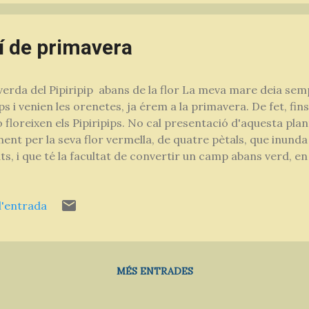
mí de primavera
verda del Pipiripip abans de la flor La meva mare deia sem
ips i venien les orenetes, ja érem a la primavera. De fet, fin
o floreixen els Pipiripips. No cal presentació d'aquesta pl
ent per la seva flor vermella, de quatre pètals, que inunda 
s, i que té la facultat de convertir un camp abans verd, e
ripip, o Rosella, o Ruella (Papaver rhoeas) és una planta herb
àcies. Creix a finals d'hivern, formant una roseta, amb les 
l'entrada
van adreçant a mida que es fa gran. Del centre de la roseta
 poncella que embolcalla els pètals, tot arrugats, però que 
tots llisos, com planxats. Comestibilitat del Pipiripip Tota 
s pode...
MÉS ENTRADES