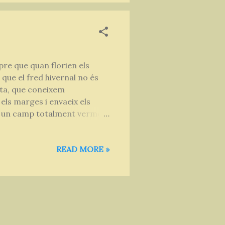
pre que quan florien els
s que el fred hivernal no és
anta, que coneixem
els marges i envaeix els
n un camp totalment vermell.
àcia, de la família de les
fulles aplanades al terra,
READ MORE »
, surten les tiges diverses
un cop la flor esclata,
la planta és comestible. Les