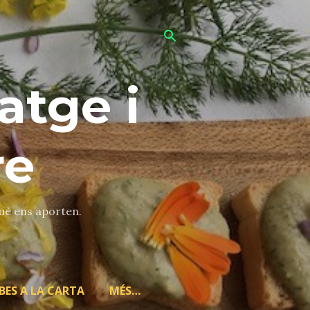
atge i
re
què ens aporten.
BES A LA CARTA
MÉS…