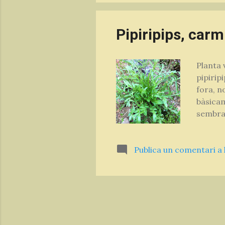
Pipiripips, car
Planta 
pipirip
fora, n
bàsicam
sembrat
El Pipi
Papaver
Publica un comentari a 
que es 
amb una
queden 
Fulles e