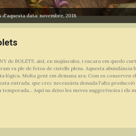
s d'aquesta data: novembre, 2018
lets
NY de BOLETS, així, en majúscules, i encara em quedo curta.
gram va ple de fotos de cistells plens. Aquesta abundància 
a lògica. Molta gent em demana ara: Com es conserven els 
esta entrada, que crec necessària donada l'alta producció
 temporada... Aquí us deixo les meves suggerències i els 
em funcionen. Hi ha diverses maneres de confitar bolets p
er que cada bolet vol el seu mètode. La congelació, per exemp
per a tots els bolets, ja que al tenir aquests molta aigua,
us i perden turgència. Mètodes de conservació de bolets: 
vellons, llenegues, ceps i bolet variat Coure els bolets a la pae
uet. Quan estan cuit...