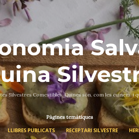
Salta al contingut principal
onomia Salv
uina Silvest
es Silvestres Comestibles. Quines són, com les cuinem, i 
Pàgines temàtiques
LLIBRES PUBLICATS
RECEPTARI SILVESTRE
HER