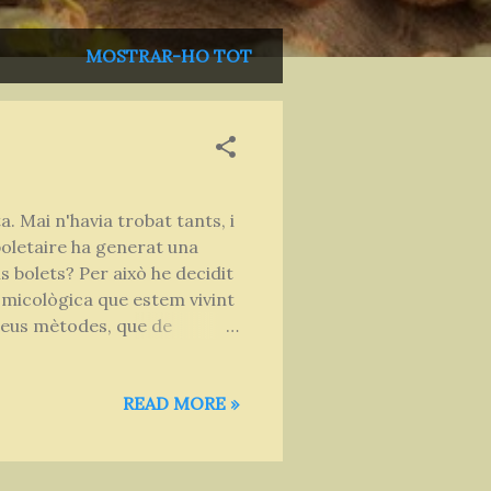
MOSTRAR-HO TOT
 Mai n'havia trobat tants, i
boletaire ha generat una
bolets? Per això he decidit
 micològica que estem vivint
meus mètodes, que de
er tenir-ne tot l'any. Però
le, tan fàcil i ràpida, no és
READ MORE »
 quan es descongelen, queden
Cocció + congelació: apte
lla, amb all, julivert, i el