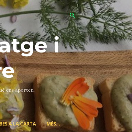
atge i
re
què ens aporten.
BES A LA CARTA
MÉS…