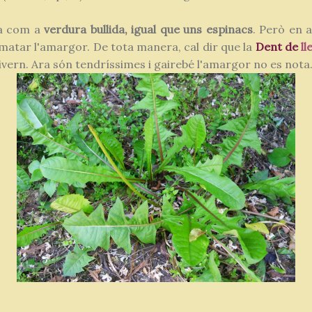
a com a
verdura bullida, igual que uns espinacs
. Però en 
r matar l'amargor. De tota manera, cal dir que la
Dent
de
ll
'hivern. Ara són tendríssimes i gairebé l'amargor no es nota