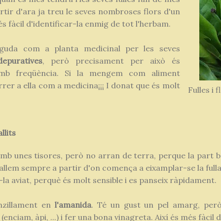
rtir d'ara ja treu le seves nombroses flors d'un
s fàcil d'identificar-la enmig de tot l'herbam.
uda com a planta medicinal per les seves
depuratives
, però precisament per això és
amb freqüència. Si la mengem com aliment
rer a ella com a medicina¡¡¡ I donat que és molt
Fulles i 
llits
amb unes tisores, però no arran de terra, perque la part bai
Tallem sempre a partir d'on comença a eixamplar-se la full
a aviat, perquè és molt sensible i es panseix ràpidament.
nzillament en
l'amanida
. Té un gust un pel amarg, però
(enciam, àpi, ...) i fer una bona vinagreta. Així és més fàcil