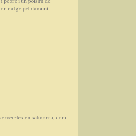
 i pebre i un polsim de
 formatge pel damunt.
nserver-les en salmorra, com