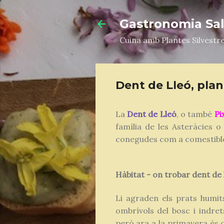
Gastronomia Salv
Cuina amb Plantes Silvestr
Dent de Lleó, plan
La
Dent
de
Lleó
, o també
Pi
família de les Asteràcies 
conegudes com a comestible
Hàbitat - on trobar dent de l
Li agraden els prats humits
ombrívols del bosc i indret
però ara a la primavera és q