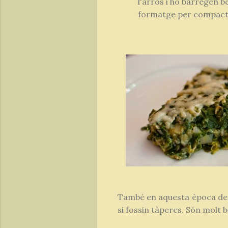
l'arros i ho barregen b
formatge per compacta
També en aquesta època de l
si fossin tàperes. Són molt b