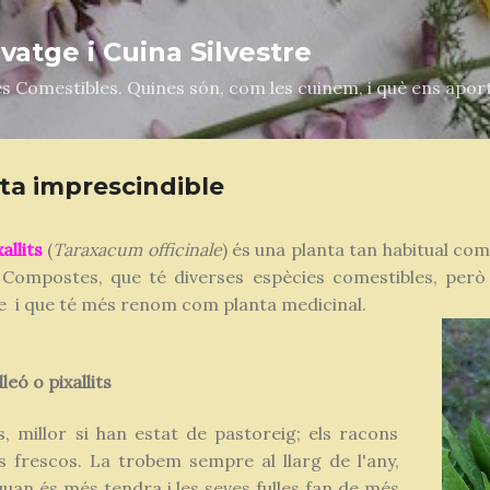
Salta al contingut principal
atge i Cuina Silvestre
es Comestibles. Quines són, com les cuinem, i què ens apor
ta imprescindible
xallits
(
Taraxacum
officinale
) és una planta tan habitual com
o Compostes, que té diverses espècies comestibles, per
 i que té més renom com planta medicinal.
leó o pixallits
, millor si han estat de pastoreig; els racons
s frescos. La trobem sempre al llarg de l'any,
uan és més tendra i les seves fulles fan de més