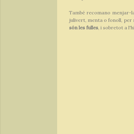
També recomano menjar-l
julivert, menta o fonoll, pe
són les fulles
, i sobretot a l