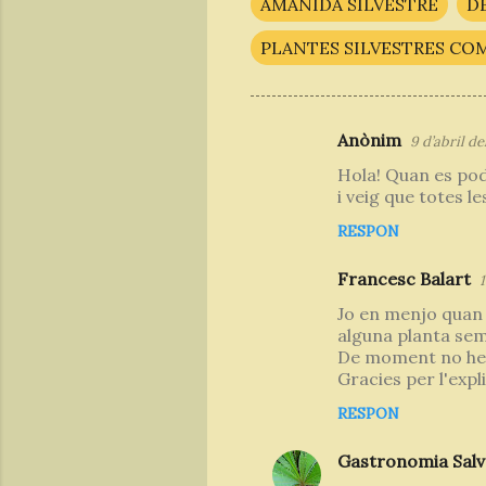
AMANIDA SILVESTRE
D
PLANTES SILVESTRES CO
Anònim
9 d’abril del
C
Hola! Quan es pode
o
i veig que totes le
m
RESPON
e
n
Francesc Balart
1
t
Jo en menjo quan v
a
alguna planta sem
De moment no he 
r
Gracies per l'expl
i
RESPON
s
Gastronomia Salv