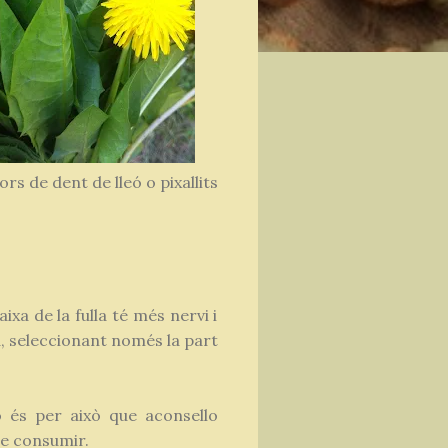
flors de dent de lleó o pixallits
xa de la fulla té més nervi i
a, seleccionant només la part
 és per això que aconsello
 de consumir.