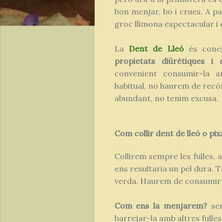
bon menjar, bo i crues. A pa
groc llimona espectacular i é
La
Dent
de
Lleó
és coneg
propietats diürètiques i 
convenient consumir-la 
habitual, no haurem de recór
abundant, no tenim excusa.
Com collir dent de lleó o pixa
Collirem sempre les fulles, 
ens resultaria un pel dura. 
verda. Haurem de consumir-l
Com ens la menjarem?
se
barrejar-la amb altres fulles 