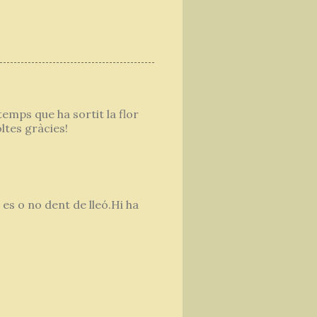
temps que ha sortit la flor
oltes gràcies!
 es o no dent de lleó.Hi ha