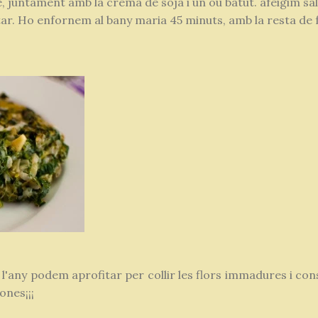
e, juntament amb la crema de soja i un ou batut. afeigim sal
r. Ho enfornem al bany maria 45 minuts, amb la resta de
'any podem aprofitar per collir les flors immadures i co
ones¡¡¡