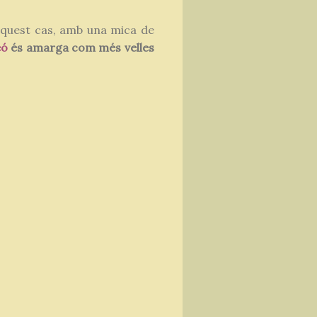
aquest cas, amb una mica de
eó
és amarga com més velles
.