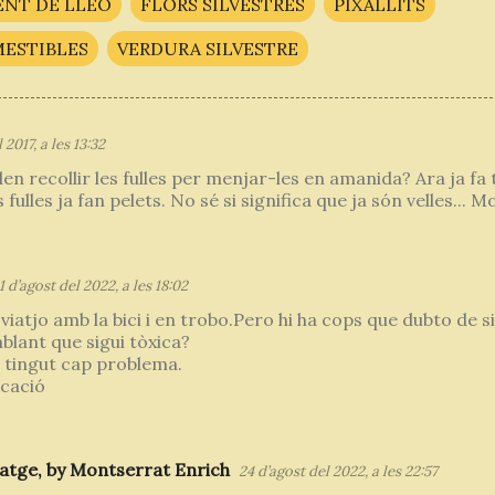
ENT DE LLEÓ
FLORS SILVESTRES
PIXALLITS
MESTIBLES
VERDURA SILVESTRE
 2017, a les 13:32
n recollir les fulles per menjar-les en amanida? Ara ja fa 
s fulles ja fan pelets. No sé si significa que ja són velles... M
1 d’agost del 2022, a les 18:02
iatjo amb la bici i en trobo.Pero hi ha cops que dubto de si
blant que sigui tòxica?
tingut cap problema.
icació
atge, by Montserrat Enrich
24 d’agost del 2022, a les 22:57