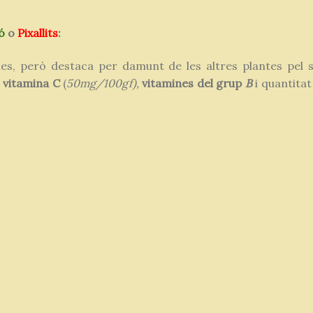
eó
o
Pixallits
:
nes, però destaca per damunt de les altres plantes pel
,
vitamina C
(
50mg/100gf),
vitamines
del
grup
B
i quantitat