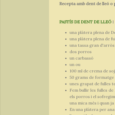
Recepta amb dent de lleó o pi
PASTÍS
DE
DENT
DE
LLEÓ
I
una plàtera plena de De
una plàtera plena de ful
una tassa gran d'arròs i
dos porros
un carbassó
un ou
100 ml de crema de so
50 grams de formatge 
unes grapat de fulles 
Fem bullir les fulles 
els porros i el sofregim
una mica més i quan ja e
En una plàtera per anar