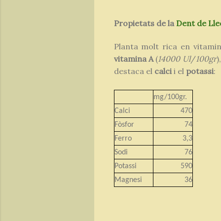
Propietats de la
Dent de Ll
Planta molt rica en vitami
vitamina A
(
14000
Ul
/
100gr
)
destaca el
calci
i el
potassi
:
mg/100gr.
Calci
470
Fòsfor
74
Ferro
3,3
Sodi
76
Potassi
590
Magnesi
36