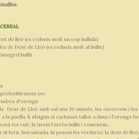
xallits
:
CEREAL
nt de lleó (es redueix molt un cop bullida)
es de Dent de Lleó (es redueix molt al bullir)
ntegrel bullit
ja
preferiblement sec
tendres d'orenga
de la Dent de Lleó amb sal uns 10 minuts, les escorrem i l
 a la paella, li afeigim el carbassó tallat a daus i l'orenga
stà tot cuit, hi tirem l'arròs bullit i remenem...
 al forn, ben untada, hi posem les verdures: la dent de lleó