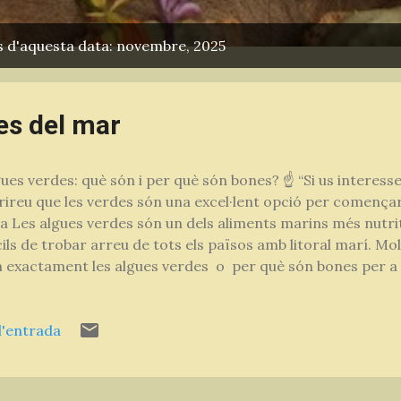
s d'aquesta data: novembre, 2025
es del mar
ues verdes: què són i per què són bones? ☝ “Si us interesse
ireu que les verdes són una excel·lent opció per començar
a Les algues verdes són un dels aliments marins més nutrit
ils de trobar arreu de tots els països amb litoral marí. 
 exactament les algues verdes o per què són bones per a l
'algues destaquen per la seva alta proporció en clorofil·la 
met a les plantes i algues captar la llum del sol i transfor
l'entrada
ant la fotosíntesi. Gràcies a aquest procés, les algues al
 orgànica que sustenta la vida marina. Beneficis de la cloro
de mar La clorofil·la de les algues verdes té poder antioxi