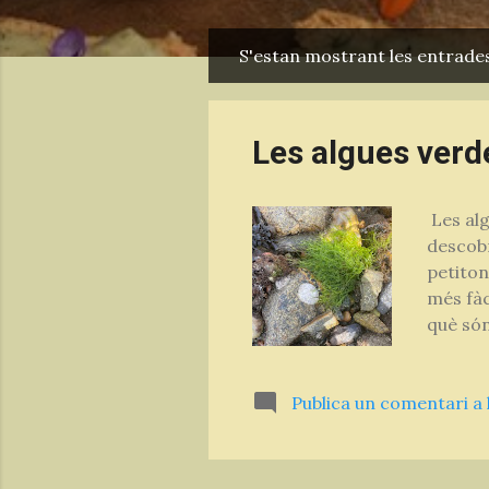
S'estan mostrant les entrade
E
n
t
Les algues verd
r
a
Les alg
d
descobr
e
petiton
s
més fàc
què són
tipus d
que per
Publica un comentari a 
mitjanç
matèria
Enciam 