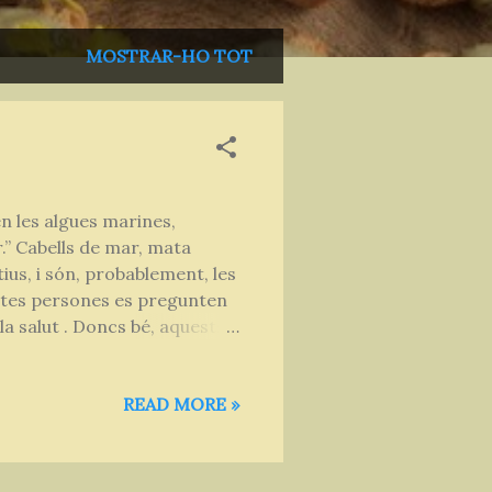
MOSTRAR-HO TOT
n les algues marines,
.” Cabells de mar, mata
ius, i són, probablement, les
Moltes persones es pregunten
a salut . Doncs bé, aquests
, un pigment verd essencial
mar-la en energia
READ MORE »
liberen oxigen i produeixen
fil·la de les algues verdes
dant i depuratiu...