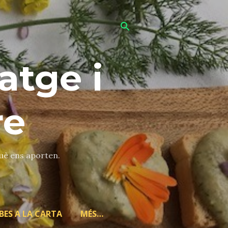
atge i
re
què ens aporten.
BES A LA CARTA
MÉS…