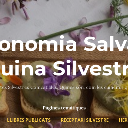
Salta al contingut principal
onomia Salv
uina Silvest
es Silvestres Comestibles. Quines són, com les cuinem, i 
Pàgines temàtiques
LLIBRES PUBLICATS
RECEPTARI SILVESTRE
HER