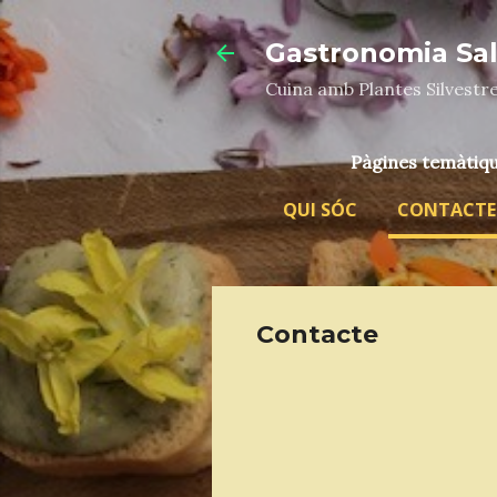
Gastronomia Salv
Cuina amb Plantes Silvestr
Pàgines temàtiq
QUI SÓC
CONTACTE
Contacte