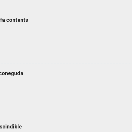
s fa contents
esconeguda
scindible