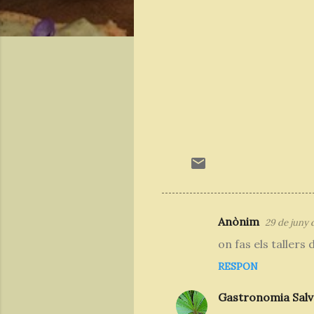
Anònim
29 de juny d
C
on fas els tallers 
o
RESPON
m
e
Gastronomia Salv
n