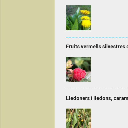
a
d
a
Fruits vermells silvestres 
Lledoners i lledons, caram