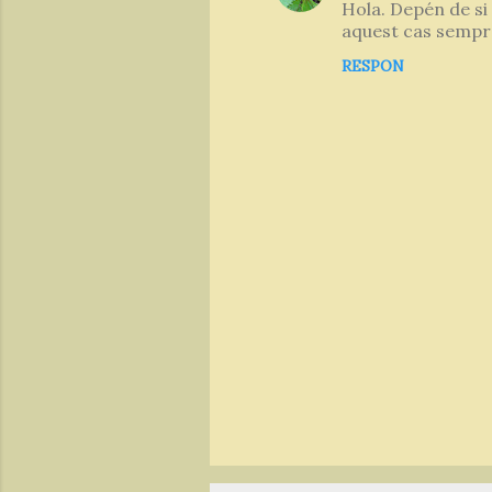
Hola. Depén de si
t
aquest cas sempre
a
RESPON
r
i
s
P
u
b