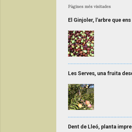
l
Pàgines més visitades
i
c
El Ginjoler, l'arbre que en
a
u
n
c
o
m
e
n
t
Les Serves, una fruita d
a
r
i
a
l
'
e
n
t
Dent de Lleó, planta impre
r