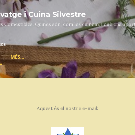
Salta al contingut principal
atge i Cuina Silvestre
es Comestibles. Quines són, com les cuinem, i què ens apor
ues
MÉS…
Aquest és el nostre e-mail: