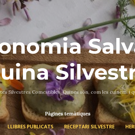
Salta al contingut principal
onomia Salv
uina Silvest
es Silvestres Comestibles. Quines són, com les cuinem, i 
Pàgines temàtiques
LLIBRES PUBLICATS
RECEPTARI SILVESTRE
HER