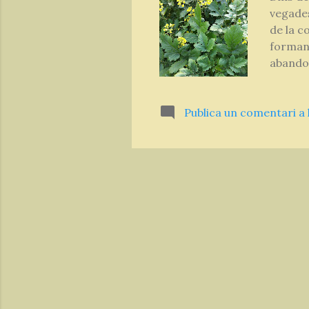
vegades
de la c
formant
abandon
remogut
indifer
Publica un comentari a 
dens i f
créixen
aprofit
en les f