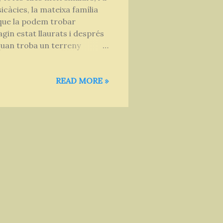
icàcies, la mateixa família
, que la podem trobar
gin estat llaurats i després
quan troba un terreny
n ufanosa, no ens deixa
 ramificat, amb un fullatge
READ MORE »
l, la ravenissa o els
blanca silvestre, fulles Com
vern el seu aprofitament rau