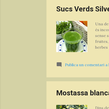
Sucs Verds Silv
Una de 
és inco
sense s
fruites
herbes 
alt con
... Tot
Publica un comentari a 
conjunt
pastana
Magnesi
Mostassa blanca
Dins de