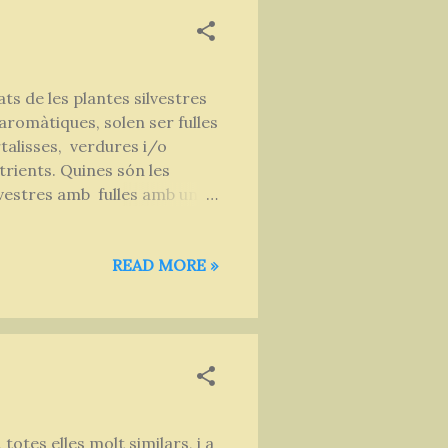
s de les plantes silvestres
 aromàtiques, solen ser fulles
talisses, verdures i/o
trients. Quines són les
lvestres amb fulles amb un
ixens, Julivert, Dent de Lleó,
és, com a mínim, un 85% del
READ MORE »
(mida per a un got) - dues
edia (molt rica en Ferro i
...
otes elles molt similars, i a