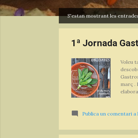
S'estan mostrant les entrades
E
n
t
1ª Jornada Gast
r
a
Voleu t
d
descobr
e
Gastron
s
març . 
elabora
de part
espècie
Publica un comentari a 
passat 
degusta
Silvest
a Catal