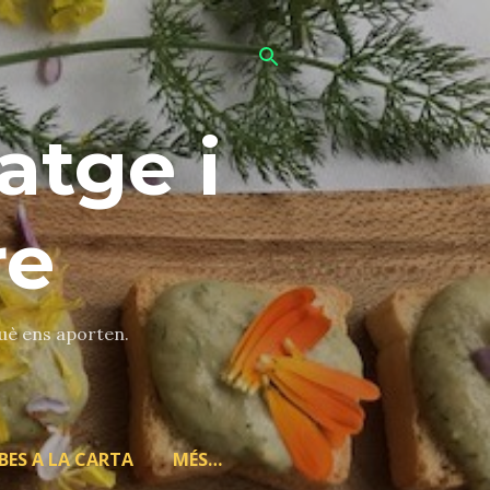
atge i
re
què ens aporten.
BES A LA CARTA
MÉS…