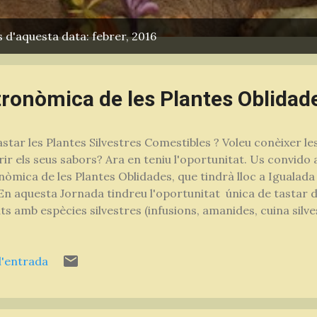
 d'aquesta data: febrer, 2016
ronòmica de les Plantes Oblidad
astar les Plantes Silvestres Comestibles ? Voleu conèixer les
ir els seus sabors? Ara en teniu l'oportunitat. Us convido a 
òmica de les Plantes Oblidades, que tindrà lloc a Igualada 
En aquesta Jornada tindreu l'oportunitat única de tastar 
ts amb espècies silvestres (infusions, amanides, cuina silv
icipar en Xerrades i Tallers per descobrir quines caracter
s i què podem fer amb elles; d'assistir a Trobades i Taules
l'entrada
i el present dels usos tradicionals de la vegetació i interca
r un Dinar elaborat amb plantes silvestres ; i de passejar 
res on descobrireu i podreu comprar productes alimentaris
unya. Cartell de les jornades La Jornada vol ...