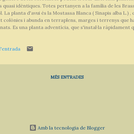
 quasi idèntiques. Totes pertanyen a la família de les Brass
ol. La planta d'avui és la Mostassa Blanca ( Sinapis alba L.) 
 colònies i abunda en terraplens, marges i terrenys que ha
ats. Es una planta adventícia, que s'instal·la ràpidament 
. En un hivern suau com l'actual, ja la trobem florida i be
ent. La Mostassa Blanca silvestre presenta un aspecte molt
l'entrada
ulles lobulades. Si les freguem, la seva olor ens recorda la co
s... Fullatge i flors de mostassa blanca Planta de mostassa 
ar la Mostassa Blanca silvestre ? En aquests moments d'hi
lors, d'un groc...
MÉS ENTRADES
Amb la tecnologia de Blogger