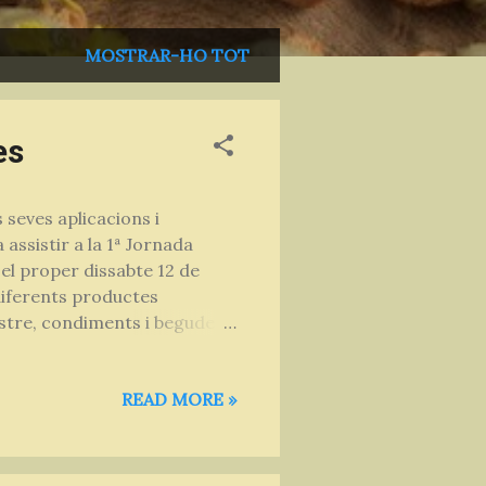
MOSTRAR-HO TOT
es
 seves aplicacions i
assistir a la 1ª Jornada
el proper dissabte 12 de
diferents productes
estre, condiments i begudes);
ístiques tenen aquestes
 rodones per parlar sobre el
READ MORE »
nviar experiències; de
per la Fira de Productes
 fets amb plantes silvestres