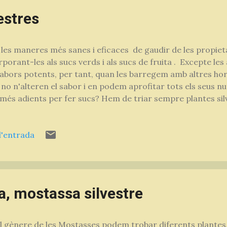
estres
les maneres més sanes i eficaces de gaudir de les propietat
rporant-les als sucs verds i als sucs de fruita . Excepte les
abors potents, per tant, quan les barregem amb altres hor
, no n'alteren el sabor i en podem aprofitar tots els seus nu
més adients per fer sucs? Hem de triar sempre plantes si
tingut d'aigua: Borratja, Picagallina, Verdolaga, Fonoll, Cré
es aquestes són plantes en les quals el contingut d'aigua 
l'entrada
 de nutrients. Suc Verd amb Picagallina ( Stellaria media ) 
gues - un kiwi - una llimona - un bon grapat de Stellaria m
¡¡) Suc Multicolor amb Fonoll (suc molt aromàtic. Mida per 
, mostassa silvestre
l gènere de les Mostasses podem trobar diferents plantes, t