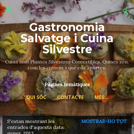
Salta al contingut principal
Gastronomia
Salvatge i Cuina
Silvestre
Cuina amb Plantes Silvestres Comestibles. Quines són,
com les cuinem, i què ens aporten.
Pàgines temàtiques
QUI SÓC
CONTACTE
MÉS…
S'estan mostrant les
MOSTRAR-HO TOT
E
entrades d'aquesta data:
gener, 2013