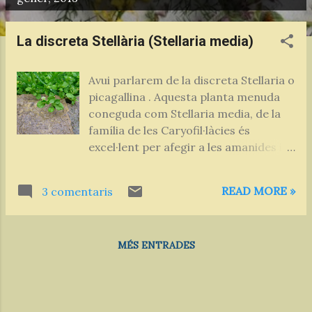
n
t
La discreta Stellària (Stellaria media)
r
a
Avui parlarem de la discreta Stellaria o
d
picagallina . Aquesta planta menuda
e
coneguda com Stellaria media, de la
s
família de les Caryofil·làcies és
excel·lent per afegir a les amanides i
molt nutritiva. Sol passar
desapercebuda, tot i que és molt
READ MORE »
3 comentaris
abundant i creix en colònies, formant
un conjunt de múltiples plantes que
s'aixequen un pam de terra, les unes a
MÉS ENTRADES
tocar de les altres, generalment molt
atapeïdes quan troben un indret
propici. Flors i fulles Li agraden els
sols frescos, a la ombra i protegida