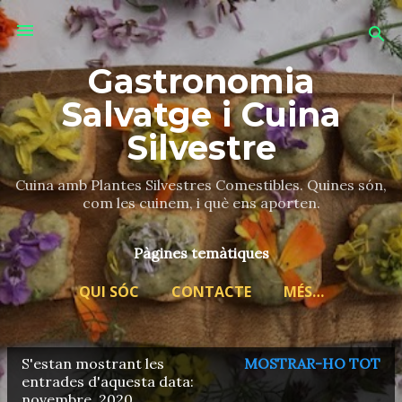
Salta al contingut principal
Gastronomia
Salvatge i Cuina
Silvestre
Cuina amb Plantes Silvestres Comestibles. Quines són,
com les cuinem, i què ens aporten.
Pàgines temàtiques
QUI SÓC
CONTACTE
MÉS…
S'estan mostrant les
MOSTRAR-HO TOT
E
entrades d'aquesta data:
novembre, 2020