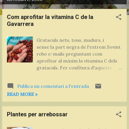
n
t
Com aprofitar la vitamina C de la
r
Gavarrera
a
d
Grataculs nets, tous, madurs, i
e
sense la part negra de l'extrem Sovint
s
rebo e-mails preguntant com
aprofitar al màxim la vitamina C dels
grataculs. Fer confitura d'aquests
fruits o una sopa, obliga a escalfar-los
i per tant, la vitamina C es perd en
Publica un comentari a l'entrada
bona part, malgrat que en tenen
READ MORE »
molta. Aquesta entrada és per fer-vos
partíceps dels nous experiments
culinaris que estic fent aquests dies,
Plantes per arrebossar
en base als grataculs. Per mi ha estat
un descobriment, i mira que és ben