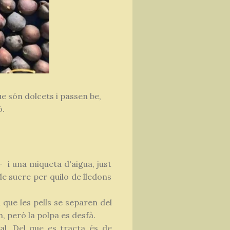
ue són dolcets i passen be,
ó.
 i una miqueta d'aigua, just
e sucre per quilo de lledons
 que les pells se separen del
, però la polpa es desfà.
l. Del que es tracta és de