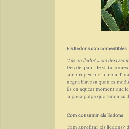
Els lledons són comestibles
Vols un lledó? ...em deia sem
Des del punt de vista comest
són drupes -de la mida d'un
negra blavosa quan és madu
És en aquest moment que les 
la poca polpa que tenen és d
Com consumir els lledons
Com aprofitar els lledons? 