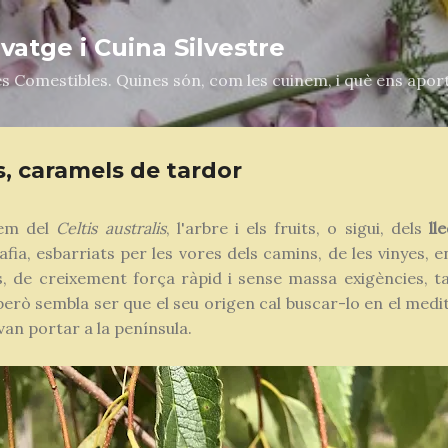
Salta al contingut principal
atge i Cuina Silvestre
es Comestibles. Quines són, com les cuinem, i què ens apor
s, caramels de tardor
rem del
Celtis australis
, l'arbre i els fruits, o sigui, dels
ll
ia, esbarriats per les vores dels camins, de les vinyes, e
ós, de creixement força ràpid i sense massa exigències, t
però sembla ser que el seu origen cal buscar-lo en el medit
 van portar a la península.