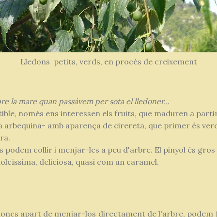
Lledons petits, verds, en procés de creixement
pre la mare quan passàvem per sota el lledoner...
ible, només ens interessen els fruits, que maduren a parti
a arbequina- amb aparença de cirereta, que primer és ver
ra.
podem collir i menjar-les a peu d'arbre. El pinyol és gros 
olcíssima, deliciosa, quasi com un caramel.
doncs apart de menjar-los directament de l'arbre, podem