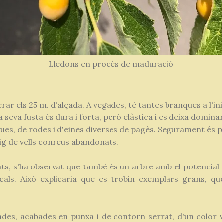
Lledons en procés de maduració
rar els 25 m. d'alçada. A vegades, té tantes branques a l'in
eva fusta és dura i forta, però elàstica i es deixa dominar. 
ques, de rodes i d'eines diverses de pagès. Segurament és p
 de vells conreus abandonats.
ts, s'ha observat que també és un arbre amb el potencial 
als. Això explicaria que es trobin exemplars grans, que
lades, acabades en punxa i de contorn serrat, d'un color 