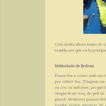
Com molts altres fruits de ta
sembla ser que en la postgue
Melmelada de lledons
Poseu-los a coure amb sucre
per cobrir-los. (Tingueu en
en cru, és suficient, perquè 
Afegiu-hi un troç de pell de
pinyol. Aleshores passeu-hi l
També podeu intentar de d