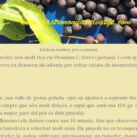
Lledons madurs, per consumir
rdor, són molt rics en Vitamina C, ferro i potassi. I com q
rra en donaven als infants per evitar estats de desnutrici
, uns talls de poma pelada -que us ajudarà a espessir-ho-
 compte que són molt dolços, o sigui que amb uns 100 gr. d
la major part del pes és dels pinyols).
 llimona i els deixeu coure uns 10 minuts, fins que observeu
a batedora a velocitat molt suau. Els pinyols no es trenquen
esfer la polpa utilitzant intensament un batedor manua