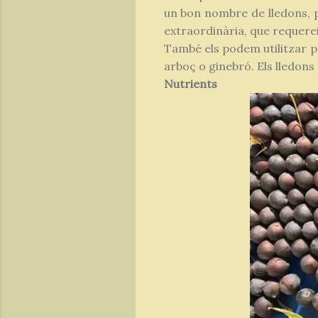
un bon nombre de lledons, p
extraordinària, que requereix
També els podem utilitzar pe
arboç o ginebró. Els lledons
Nutrients