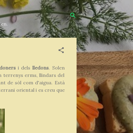
ten.
edoners
i dels
lledons
. Solen
n terrenys erms, llindars del
ant de sòl com d'aigua. Està
errani oriental i es creu que