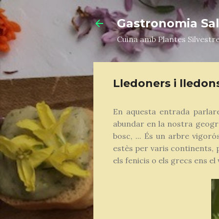
Gastronomia Salv
Cuina amb Plantes Silvestr
Lledoners i lledon
En aquesta entrada parla
abundar en la nostra geograf
bosc, ... És un arbre vigor
estès per varis continents, 
els fenicis o els grecs ens el