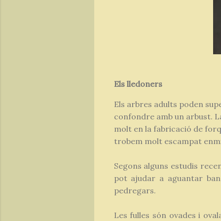
Els lledoners
Els arbres adults poden supe
confondre amb un arbust. La s
molt en la fabricació de for
trobem molt escampat enmig
Segons alguns estudis recen
pot ajudar a aguantar banc
pedregars.
Les fulles són ovades i ova