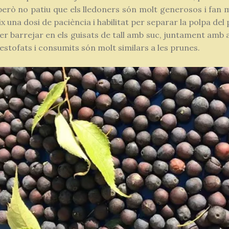
erò no patiu que els lledoners són molt generosos i fan mo
 una dosi de paciència i habilitat per separar la polpa del 
r barrejar en els guisats de tall amb suc, juntament amb a
 estofats i consumits són molt similars a les prunes.