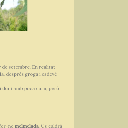
r de setembre. En realitat
da, després groga i esdevé
i dur i amb poca carn, però
 fer-ne
melmelada
. Us caldrà