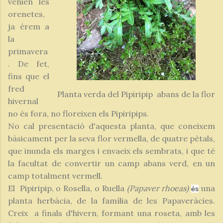
venien les
orenetes,
ja érem a
la
primavera
. De fet,
fins que el
fred
Planta verda del Pipiripip abans de la flor
hivernal
no és fora, no floreixen els Pipiripips.
No cal presentació d'aquesta planta, que coneixem
bàsicament per la seva flor vermella, de quatre pètals,
que inunda els marges i envaeix els sembrats, i que té
la facultat de convertir un camp abans verd, en un
camp totalment vermell.
El Pipiripip, o Rosella, o Ruella
(Papaver rhoeas)
una
és
planta herbàcia, de la família de les Papaveràcies.
Creix a finals d'hivern, formant una roseta, amb les