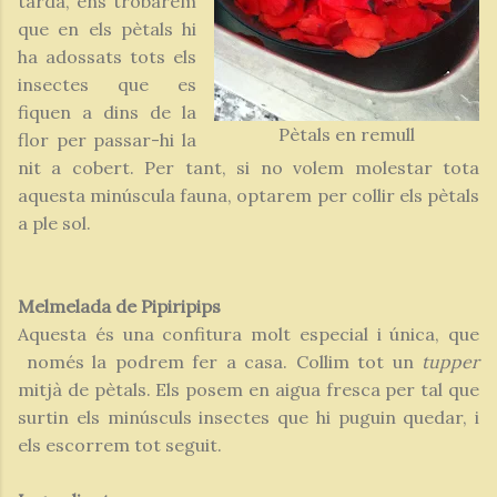
tarda, ens trobarem
que en els pètals hi
ha adossats tots els
insectes que es
fiquen a dins de la
Pètals en remull
flor per passar-hi la
nit a cobert. Per tant, si no volem molestar tota
aquesta minúscula fauna, optarem per collir els pètals
a ple sol.
Melmelada de Pipiripips
Aquesta és una confitura molt especial i única, que
només la podrem fer a casa. Collim tot un
tupper
mitjà de pètals. Els posem en aigua fresca per tal que
surtin els minúsculs insectes que hi puguin quedar, i
els escorrem tot seguit.