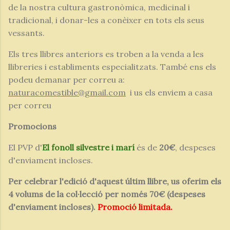
de la nostra cultura gastronòmica, medicinal i
tradicional, i donar-les a conèixer en tots els seus
vessants.
Els tres llibres anteriors es troben a la venda a les
llibreries i establiments especialitzats. També ens els
podeu demanar per correu a:
naturacomestible@gmail.com
i us els enviem a casa
per correu
Promocions
El PVP d'
El fonoll silvestre i marí
és de
20€
, despeses
d'enviament incloses.
Per celebrar l'edició d'aquest últim llibre, us oferim els
4 volums de la col·lecció per només 70€ (despeses
d'enviament incloses).
Promoció limitada.