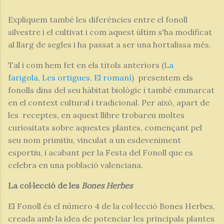
Expliquem també les diferències entre el fonoll
silvestre i el cultivat i com aquest últim s'ha modificat
al llarg de segles i ha passat a ser una hortalissa més.
Tal i com hem fet en els títols anteriors (
La
farigola
,
Les ortigues
,
El romaní
) presentem els
fonolls dins del seu hàbitat biològic i també emmarcat
en el context cultural i tradicional. Per això, apart de
les receptes, en aquest llibre trobareu moltes
curiositats sobre aquestes plantes, començant pel
seu nom primitiu, vinculat a un esdeveniment
esportiu, i acabant per la Festa del Fonoll que es
celebra en una població valenciana.
La col·lecció de les
Bones Herbes
El Fonoll és el número 4 de la col·lecció Bones Herbes,
creada amb la idea de potenciar les principals plantes