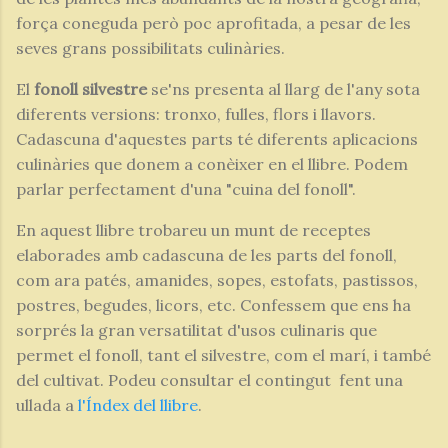
força coneguda però poc aprofitada, a pesar de les
seves grans possibilitats culinàries.
El
fonoll silvestre
se'ns presenta al llarg de l'any sota
diferents versions: tronxo, fulles, flors i llavors.
Cadascuna d'aquestes parts té diferents aplicacions
culinàries que donem a conèixer en el llibre. Podem
parlar perfectament d'una "cuina del fonoll".
En aquest llibre trobareu un munt de receptes
elaborades amb cadascuna de les parts del fonoll,
com ara patés, amanides, sopes, estofats, pastissos,
postres, begudes, licors, etc. Confessem que ens ha
sorprés la gran versatilitat d'usos culinaris que
permet el fonoll, tant el silvestre, com el marí, i també
del cultivat. Podeu consultar el contingut fent una
ullada a
l'Índex del llibre
.