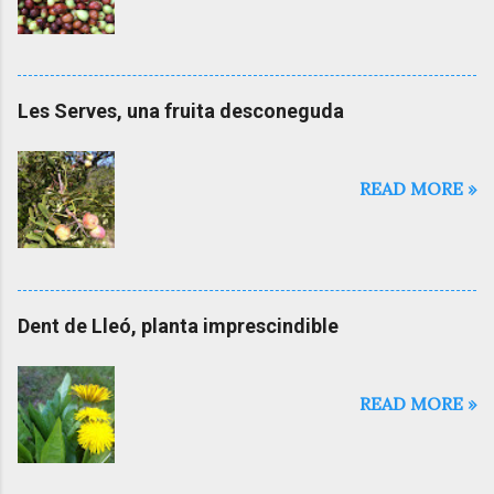
o
m
e
n
t
Les Serves, una fruita desconeguda
a
r
i
a
READ MORE »
l
'
e
n
t
r
Dent de Lleó, planta imprescindible
a
d
a
READ MORE »