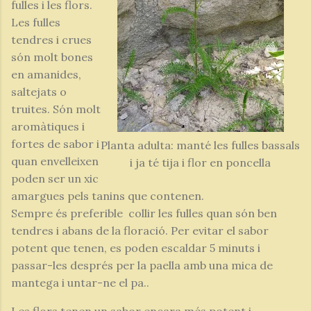
fulles i les flors.
Les fulles
tendres i crues
són molt bones
en amanides,
saltejats o
truites. Són molt
aromàtiques i
fortes de sabor i
Planta adulta: manté les fulles bassals
quan envelleixen
i ja té tija i flor en poncella
poden ser un xic
amargues pels tanins que contenen.
Sempre és preferible collir les fulles quan són ben
tendres i abans de la floració. Per evitar el sabor
potent que tenen, es poden escaldar 5 minuts i
passar-les després per la paella amb una mica de
mantega i untar-ne el pa..
Les flors tenen un sabor encara més potent i