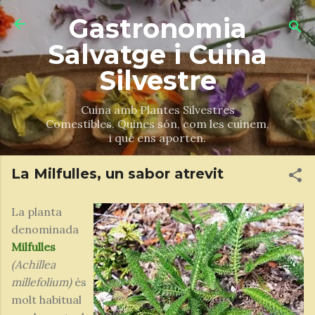
Salta al contingut principal
Gastronomia
Salvatge i Cuina
Silvestre
Cuina amb Plantes Silvestres
Comestibles. Quines són, com les cuinem,
i què ens aporten.
La Milfulles, un sabor atrevit
La planta
denominada
Milfulles
(Achillea
millefolium)
és
molt habitual