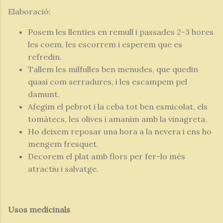
Elaboració:
Posem les llenties en remull i passades 2-3 hores
les coem, les escorrem i esperem que es
refredin.
Tallem les milfulles ben menudes, que quedin
quasi com serradures, i les escampem pel
damunt.
Afegim el pebrot i la ceba tot ben esmicolat, els
tomàtecs, les olives i amanim amb la vinagreta.
Ho deixem reposar una hora a la nevera i ens ho
mengem fresquet.
Decorem el plat amb flors per fer-lo més
atractiu i salvatge.
Usos medicinals