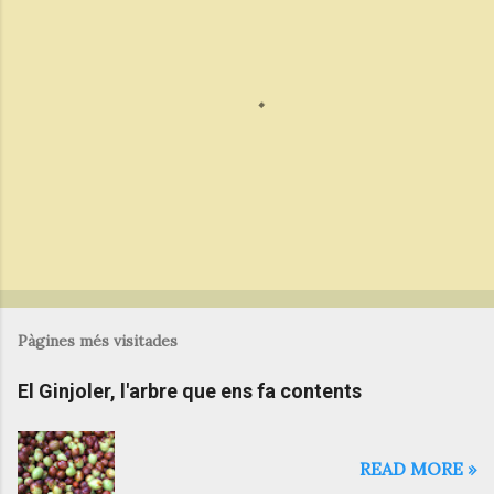
a
r
i
s
P
u
b
Pàgines més visitades
l
i
El Ginjoler, l'arbre que ens fa contents
c
a
u
n
READ MORE »
c