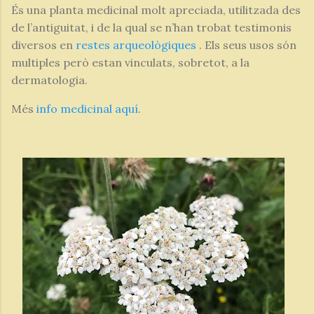
És una planta medicinal molt apreciada, utilitzada des
de l’antiguitat, i de la qual se n’han trobat testimonis
diversos en
restes arqueològiques
. Els seus usos són
multiples però estan vinculats, sobretot, a la
dermatologia.
Més
info medicinal aquí
.