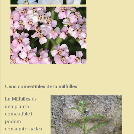
Usos comestibles de la milfulles
La
Milfulles
és
una planta
comestible i
podem
consumir-ne les