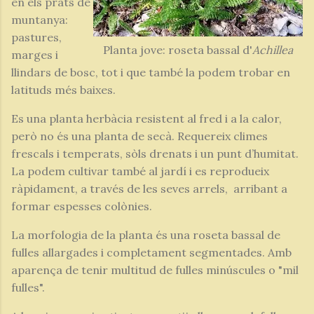
en els prats de
muntanya:
pastures,
Planta jove: roseta bassal d'
Achillea
marges i
llindars de bosc, tot i que també la podem trobar en
latituds més baixes.
Es una planta herbàcia resistent al fred i a la calor,
però no és una planta de secà. Requereix climes
frescals i temperats, sòls drenats i un punt d’humitat.
La podem cultivar també al jardí i es reprodueix
ràpidament, a través de les seves arrels, arribant a
formar espesses colònies.
La morfologia de la planta és una roseta bassal de
fulles allargades i completament segmentades. Amb
aparença de tenir multitud de fulles minúscules o "mil
fulles".