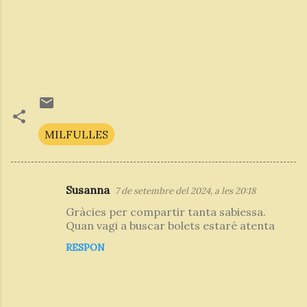
MILFULLES
Susanna
7 de setembre del 2024, a les 20:18
C
Gràcies per compartir tanta sabiessa.
o
Quan vagi a buscar bolets estaré atenta
m
RESPON
e
n
t