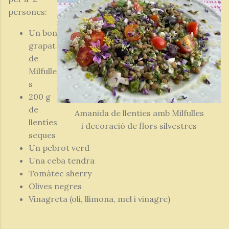
persones:
Un bon
grapat
de
Milfulle
s
200 g
de
Amanida de llenties amb Milfulles
llentíes
i decoració de flors silvestres
seques
Un pebrot verd
Una ceba tendra
Tomàtec sherry
Olives negres
Vinagreta (oli, llimona, mel i vinagre)