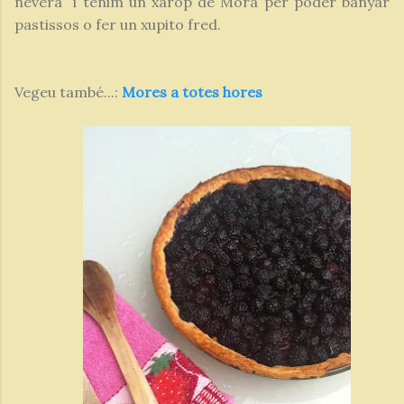
nevera i tenim un xarop de Móra per poder banyar
pastissos o fer un xupito fred.
Vegeu també...:
Mores a totes hores