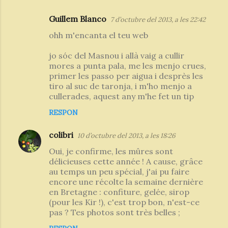
n
Guillem Blanco
t
7 d’octubre del 2013, a les 22:42
a
ohh m'encanta el teu web
r
jo sóc del Masnou i allà vaig a cullir
i
mores a punta pala, me les menjo crues,
primer les passo per aigua i desprès les
s
tiro al suc de taronja, i m'ho menjo a
cullerades, aquest any m'he fet un tip
RESPON
colibri
10 d’octubre del 2013, a les 18:26
Oui, je confirme, les mûres sont
délicieuses cette année ! A cause, grâce
au temps un peu spécial, j'ai pu faire
encore une récolte la semaine dernière
en Bretagne : confiture, gelée, sirop
(pour les Kir !), c'est trop bon, n'est-ce
pas ? Tes photos sont très belles ;