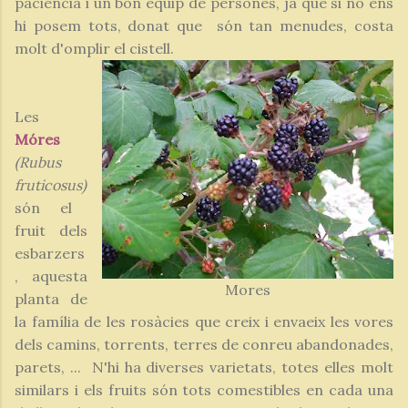
paciència i un bon equip de persones, ja que si no ens
hi posem tots, donat que són tan menudes, costa
molt d'omplir el cistell.
Les
Móres
(Rubus
fruticosus)
són el
fruit dels
esbarzers
, aquesta
Mores
planta de
la família de les rosàcies que creix i envaeix les vores
dels camins, torrents, terres de conreu abandonades,
parets, ... N'hi ha diverses varietats, totes elles molt
similars i els fruits són tots comestibles en cada una