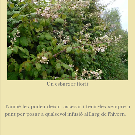
Un esbarzer florit
També les podeu deixar assecar i tenir-les sempre a
punt per posar a qualsevol infusió al llarg de l'hivern.