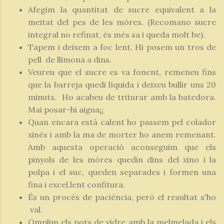
Afegim la quantitat de sucre equivalent a la
meitat del pes de les móres. (Recomano sucre
integral no refinat, és més sa i queda molt be).
Tapem i deixem a foc lent. Hi posem un tros de
pell de llimona a dins.
Veureu que el sucre es va fonent, remeneu fins
que la barreja quedi líquida i deixeu bullir uns 20
minuts. Ho acabeu de triturar amb la batedora.
Mai posar-hi aigua¡¡
Quan encara està calent ho passem pel colador
xinés i amb la ma de morter ho anem remenant.
Amb aquesta operació aconseguim que els
pinyols de les móres quedin dins del xino i la
polpa i el suc, queden separades i formen una
fina i excel.lent confitura.
És un procés de paciència, però el resultat s'ho
val.
Omplim els pots de vidre amb la melmelada i els