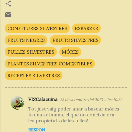
CONFITURES SILVESTRES
ESBARZER
FRUITS NEGRES
FRUITS SILVESTRES
FULLES SILVESTRES
MÓRES
PLANTES SILVESTRES COMESTIBLES
RECEPTES SILVESTRES
VISCalacuina
28 de setembre del 2013, a les 10:21
C
Tot just vaig poder anar a buscar móres
o
fa una setmana, el que no coneixia era
m
les propietats de les fulles!
e
RESPON