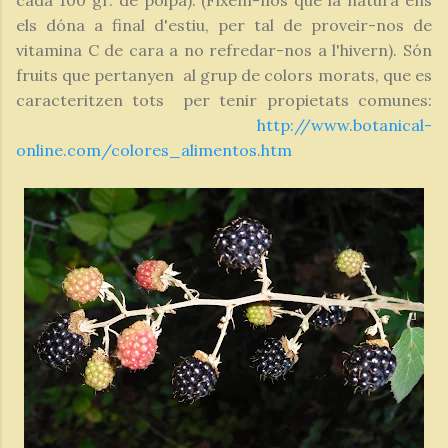
els dóna a final d'estiu, per tal de proveir-nos de
vitamina C de cara a no refredar-nos a l'hivern). Són
fruits que pertanyen al grup de colors morats, que es
caracteritzen tots per tenir propietats comunes:
http://www.botanical-
online.com/colores_alimentos.htm