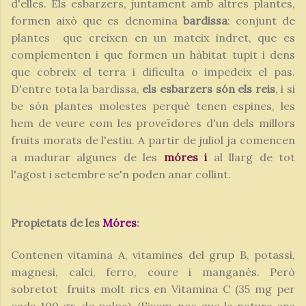
d'elles. Els esbarzers, juntament amb altres plantes,
formen això que es denomina
bardissa
: conjunt de
plantes que creixen en un mateix indret, que es
complementen i que formen un hàbitat tupit i dens
que cobreix el terra i dificulta o impedeix el pas.
D'entre tota la bardissa,
els esbarzers són els reis
, i si
be són plantes molestes perquè tenen espines, les
hem de veure com les proveïdores d'un dels millors
fruits morats de l'estiu. A partir de juliol ja comencen
a madurar algunes de les
móres i
al llarg de tot
l'agost i setembre se'n poden anar collint.
Propietats de les
Móres
:
Contenen vitamina A, vitamines del grup B, potassi,
magnesi, calci, ferro, coure i manganès. Però
sobretot fruits molt rics en Vitamina C (35 mg per
cada 100 gr. de polpa). (Fixem-nos que la natura ens