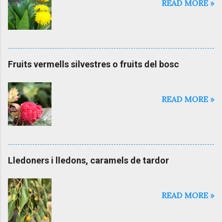
READ MORE »
Fruits vermells silvestres o fruits del bosc
READ MORE »
Lledoners i lledons, caramels de tardor
READ MORE »