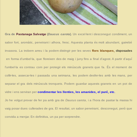
Gra de
Pastanaga Salvatge
(
Daucus carota
).
Un excel·lent i desconegut condiment, un
sabor fort, aromàtic, penetrant i alhora, fresc. Aquesta planta és molt abundant, gairebé
invasora. La trobem arreu i la podem distingir per les seves
flors blanques,
disposades
en forma d'umbel·la, que floreixen des de maig i juny fins a final d'agost. A partir d'aquí
l'umbel·la es contrau com per protegir els minúsculs granets que fa. És el moment de
collir-les, assecar-les i passada una setmana, les podem desfer-les amb les mans, per
separar el gra dels minúsculs tronquets. Podem guardar aquests granets en un pot de
vidre i ens serviran per
condimentar les llenties, les amanides, el puré, etc.
Jo he volgut provar de fer pa amb gra de
Daucus carota
, i a l'hora de pastar la massa hi
vaig posar dues cullerades de gra. El resultat, un sabor penetrant, desconegut, però que
convida a menjar. En definitiva, un pa per sorprendre.