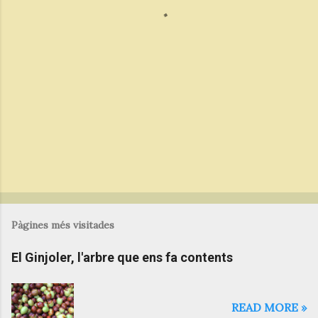
r
i
s
Pàgines més visitades
El Ginjoler, l'arbre que ens fa contents
READ MORE »