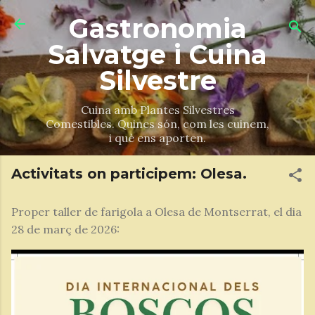
Salta al contingut principal
Gastronomia
Salvatge i Cuina
Silvestre
Cuina amb Plantes Silvestres
Comestibles. Quines són, com les cuinem,
i què ens aporten.
Activitats on participem: Olesa.
Proper taller de farigola a Olesa de Montserrat, el dia
28 de març de 2026: