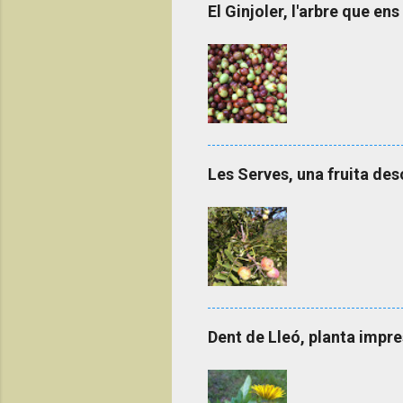
El Ginjoler, l'arbre que en
Les Serves, una fruita d
Dent de Lleó, planta impre