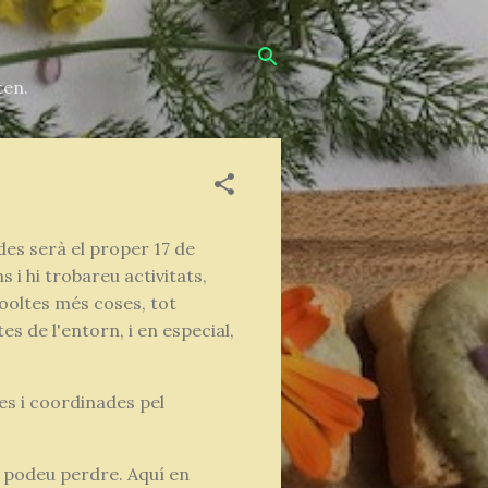
ten.
es serà el proper 17 de
i hi trobareu activitats,
oooltes més coses, tot
s de l'entorn, i en especial,
des i coordinades pel
la podeu perdre. Aquí en