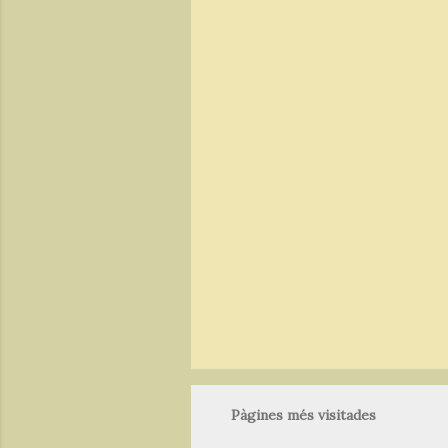
n
t
a
r
i
s
Pàgines més visitades