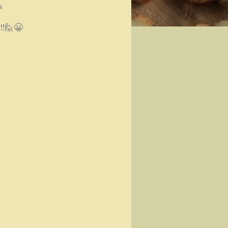
ts
!!🙋😀