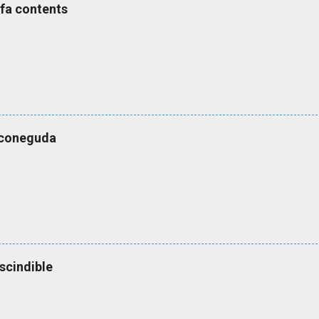
s fa contents
esconeguda
scindible