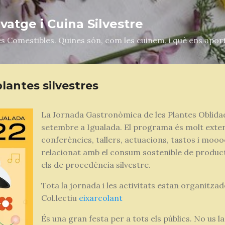
Salta al contingut principal
atge i Cuina Silvestre
es Comestibles. Quines són, com les cuinem, i què ens apor
plantes silvestres
La Jornada Gastronòmica de les Plantes Oblidad
setembre a Igualada. El programa és molt extens 
conferències, tallers, actuacions, tastos i moo
relacionat amb el consum sostenible de producte
els de procedència silvestre.
Tota la jornada i les activitats estan organitza
Col.lectiu
eixarcolant
És una gran festa per a tots els públics. No us 