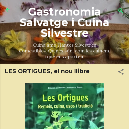
Salta al contingut principal
Gastronomia
Salvatge i Cuina
Silvestre
Cuina amb Plantes Silvestres
Comestibles. Quines són, com les cuinem,
i què ens aporten.
LES ORTIGUES, el nou llibre