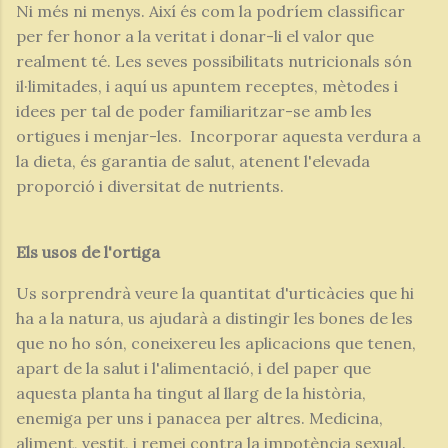
Ni més ni menys. Així és com la podríem classificar
per fer honor a la veritat i donar-li el valor que
realment té. Les seves possibilitats nutricionals són
il·limitades, i aquí us apuntem receptes, mètodes i
idees per tal de poder familiaritzar-se amb les
ortigues i menjar-les. Incorporar aquesta verdura a
la dieta, és garantia de salut, atenent l'elevada
proporció i diversitat de nutrients.
Els usos de l'ortiga
Us sorprendrà veure la quantitat d'urticàcies que hi
ha a la natura, us ajudarà a distingir les bones de les
que no ho són, coneixereu les aplicacions que tenen,
apart de la salut i l'alimentació, i del paper que
aquesta planta ha tingut al llarg de la història,
enemiga per uns i panacea per altres. Medicina,
aliment, vestit, i remei contra la impotència sexual.