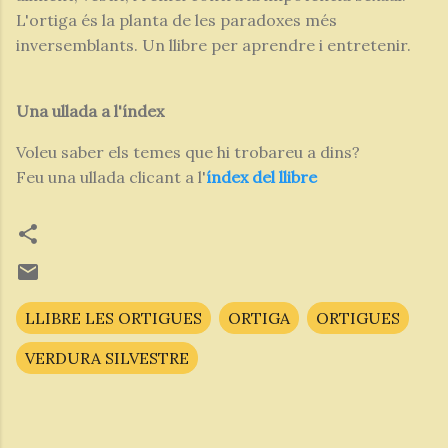
L'ortiga és la planta de les paradoxes més
inversemblants. Un llibre per aprendre i entretenir.
Una ullada a l'índex
Voleu saber els temes que hi trobareu a dins?
Feu una ullada clicant a l'
índex del llibre
LLIBRE LES ORTIGUES
ORTIGA
ORTIGUES
VERDURA SILVESTRE
C
o