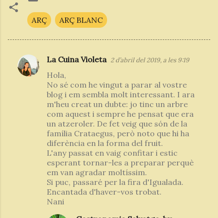
ARÇ
ARÇ BLANC
La Cuina Violeta
2 d’abril del 2019, a les 9:19
C
Hola,
o
No sé com he vingut a parar al vostre
m
blog i em sembla molt interessant. I ara
m'heu creat un dubte: jo tinc un arbre
e
com aquest i sempre he pensat que era
n
un atzeroler. De fet veig que són de la
t
família Crataegus, però noto que hi ha
diferència en la forma del fruit.
a
L'any passat en vaig confitar i estic
r
esperant tornar-les a preparar perquè
em van agradar moltíssim.
i
Si puc, passaré per la fira d'Igualada.
s
Encantada d'haver-vos trobat.
Nani