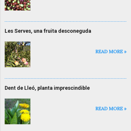
o
m
e
n
t
Les Serves, una fruita desconeguda
a
r
i
a
READ MORE »
l
'
e
n
t
r
Dent de Lleó, planta imprescindible
a
d
a
READ MORE »