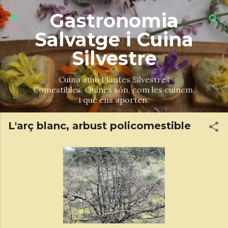
Salta al contingut principal
Gastronomia
Salvatge i Cuina
Silvestre
Cuina amb Plantes Silvestres
Comestibles. Quines són, com les cuinem,
i què ens aporten.
L'arç blanc, arbust policomestible