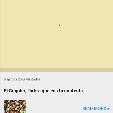
P
u
b
Pàgines més visitades
l
i
El Ginjoler, l'arbre que ens fa contents
c
a
u
n
READ MORE »
c