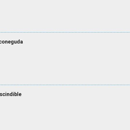
esconeguda
scindible