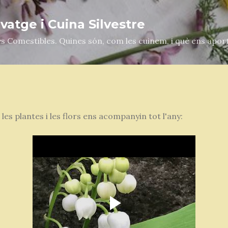
Salta al contingut principal
atge i Cuina Silvestre
es Comestibles. Quines són, com les cuinem, i què ens apor
es plantes i les flors ens acompanyin tot l'any: