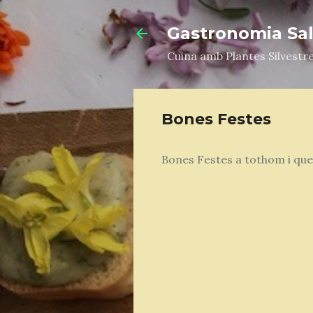
Gastronomia Salv
Cuina amb Plantes Silvestr
Bones Festes
Bones Festes a tothom i que l