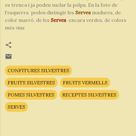
es trenca i ja podeu xuclar la polpa. En la foto de
l'esquerra podeu distingir les
Serves
madures, de
color marró, de les
Serves
encara verdes, de colors
més vius
CONFITURES SILVESTRES
FRUITS SILVESTRES
FRUITS VERMELLS
POMES SILVESTRES
RECEPTES SILVESTRES
SERVES
C
o