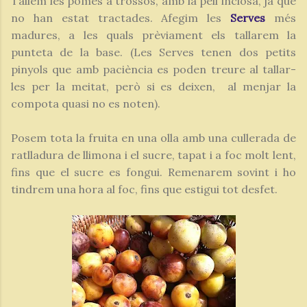
Tallem les pomes a trossos, amb la pell inclosa, ja que
no han estat tractades. Afegim les
Serves
més
madures, a les quals prèviament els tallarem la
punteta de la base. (Les Serves tenen dos petits
pinyols que amb paciència es poden treure al tallar-
les per la meitat, però si es deixen, al menjar la
compota quasi no es noten).
Posem tota la fruita en una olla amb una cullerada de
ratlladura de llimona i el sucre, tapat i a foc molt lent,
fins que el sucre es fongui. Remenarem sovint i ho
tindrem una hora al foc, fins que estigui tot desfet.