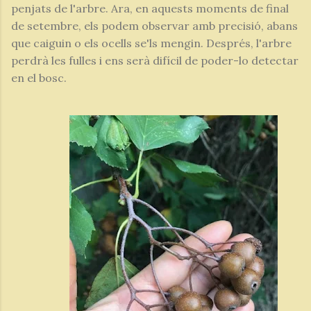
penjats de l'arbre. Ara, en aquests moments de final
de setembre, els podem observar amb precisió, abans
que caiguin o els ocells se'ls mengin. Després, l'arbre
perdrà les fulles i ens serà difícil de poder-lo detectar
en el bosc.