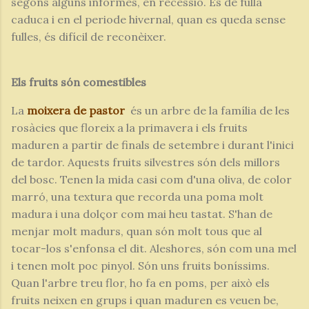
segons alguns informes, en recessió. És de fulla
caduca i en el periode hivernal, quan es queda sense
fulles, és difícil de reconèixer.
Els fruits són comestibles
La
moixera de pastor
és un arbre de la família de les
rosàcies que floreix a la primavera i els fruits
maduren a partir de finals de setembre i durant l'inici
de tardor. Aquests fruits silvestres són dels millors
del bosc. Tenen la mida casi com d'una oliva, de color
marró, una textura que recorda una poma molt
madura i una dolçor com mai heu tastat. S'han de
menjar molt madurs, quan són molt tous que al
tocar-los s'enfonsa el dit. Aleshores, són com una mel
i tenen molt poc pinyol. Són uns fruits boníssims.
Quan l'arbre treu flor, ho fa en poms, per això els
fruits neixen en grups i quan maduren es veuen be,