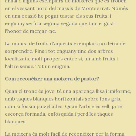
anual d'alguns exemplars de moixeres que es troben
en el vessant nord del massís de Montserrat. Només
en una ocasió he pogut tastar els seus fruits, i
enguany serà la segona vegada que tinc el gust i
l'honor de menjar-ne.
La manca de fruits d'aquests exemplars no deixa de
sorprendre. Fins i tot enguany tinc dos arbres
localitzats, molt propers entre si, un amb fruits i
l'altre sense. Tot un enigma.
Com reconèixer una moixera de pastor?
Quan el tronc és jove, té una aparença llisa i uniforme,
amb taques blanques horitzontals sobre fons gris,
com si fossin pinzellades. Quan l'arbre és vell, ja té
escorça formada, enfosquida i perd les taques
blanques.
La moixera és molt fàcil de reconèixer per la forma