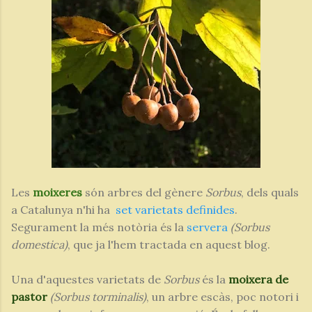
Les
moixeres
són arbres del gènere
Sorbus
, dels quals
a Catalunya n'hi ha
set varietats definides
.
Segurament la més notòria és la
servera
(Sorbus
domestica)
, que ja l'hem tractada en aquest blog.
Una d'aquestes varietats de
Sorbus
és la
moixera de
pastor
(Sorbus torminalis)
, un arbre escàs, poc notori i