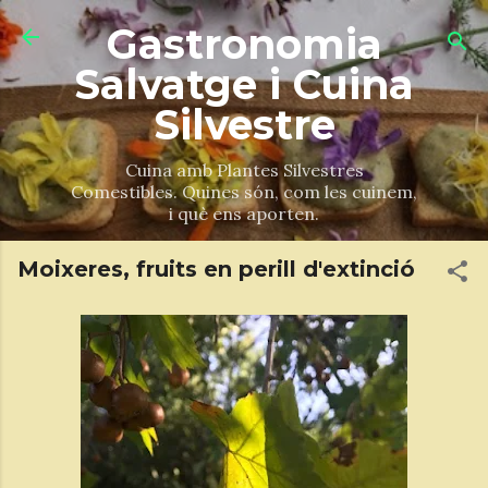
Salta al contingut principal
Gastronomia
Salvatge i Cuina
Silvestre
Cuina amb Plantes Silvestres
Comestibles. Quines són, com les cuinem,
i què ens aporten.
Moixeres, fruits en perill d'extinció