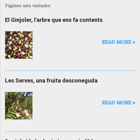
b
Pàgines més visitades
l
i
El Ginjoler, l'arbre que ens fa contents
c
a
u
n
READ MORE »
c
o
m
e
n
t
Les Serves, una fruita desconeguda
a
r
i
a
READ MORE »
l
'
e
n
t
r