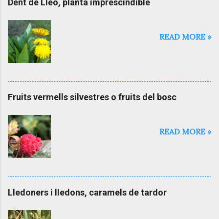
Dent de Lleó, planta imprescindible
a
d
a
READ MORE »
Fruits vermells silvestres o fruits del bosc
READ MORE »
Lledoners i lledons, caramels de tardor