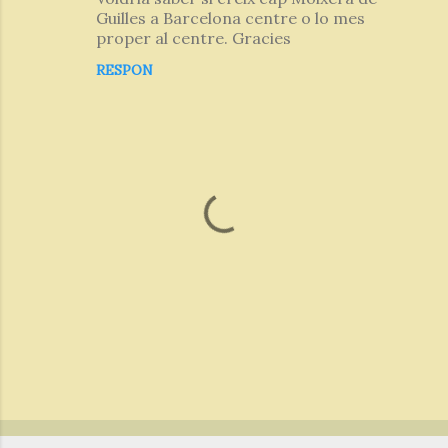
o
Guilles a Barcelona centre o lo mes
m
proper al centre. Gracies
e
RESPON
n
t
a
r
i
s
P
u