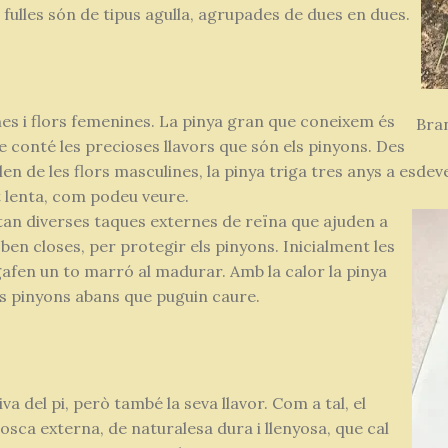
s fulles són de tipus agulla, agrupades de dues en dues.
nes i flors femenines. La pinya gran que coneixem és
Bran
 conté les precioses llavors que són els pinyons. Des
en de les flors masculines, la pinya triga tres anys a esde
 lenta, com podeu veure.
an diverses taques externes de reïna que ajuden a
en closes, per protegir els pinyons. Inicialment les
gafen un to marró al madurar. Amb la calor la pinya
ls pinyons abans que puguin caure.
iva del pi, però també la seva llavor. Com a tal, el
losca externa, de naturalesa dura i llenyosa, que cal