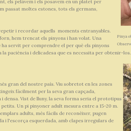
t, els pelàvem i els posavem en un platet per
em passat moltes estones, tots els germans,
epetir i recordar aquells moments entranyables.
Pinya ob
 forn, hem trencat els pinyons i han volat. Una
Observeu
é ha servit per comprendre el per què els pinyons
la paciència i delicadesa que es necessita per obtenir-los.
és gran del nostre país. Viu sobretot en les zones
stingeix fàcilment per la seva gran capçada,
 densa. Vist de lluny, la seva forma seria el prototipus
 petits. Un pi pinyoner adult mesura entre a 15-20 m.
exemplars adults, més fàcils de reconèixer, pugen
da i l'escorça esquerdada, amb clapes irregulars de