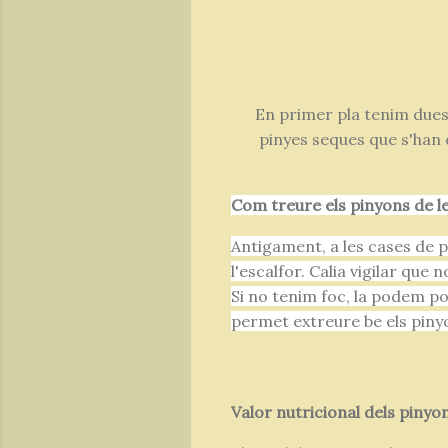
En primer pla tenim dues 
pinyes seques que s'han 
Com treure els pinyons de l
Antigament, a les cases de pa
l'escalfor. Calia vigilar que
Si no tenim foc, la podem po
permet extreure be els pinyo
Valor nutricional dels pinyo