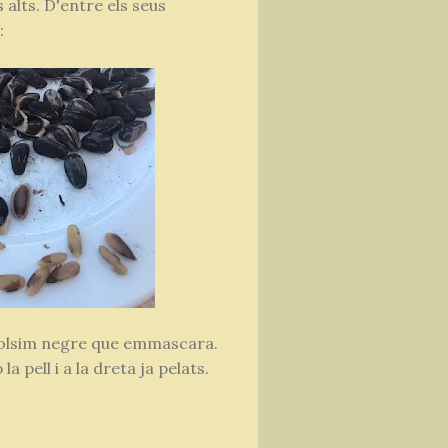
 alts. D'entre els seus
:
polsim negre que emmascara.
a pell i a la dreta ja pelats.