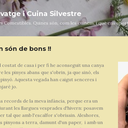
Salta al contingut principal
atge i Cuina Silvestre
es Comestibles. Quines són, com les cuinem, i què ens apor
n són de bons !!
 costat de casa i per fi he aconseguit una canya
 les pinyes abans que s'obrin, ja que sinó, els
 pinyó. Aquesta vegada han caigut senceres i
jaré jo.
s records de la meva infància, perque era un
durant les llargues vesprades d'hivern: posavem
per tal que amb l'escalfor s'obrissin. Aleshores,
ls pinyons a terra, damunt d'un paper, i amb un