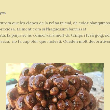
yes
veurem que les clapes de la reïna inicial, de color blanquinó
 preciosa, talment com si l'haguessim barnissat.
ta, la pinya se'ns conservarà molt de temps i ferà goig, sem
asseca, no fa cap olor que molesti. Queden molt decorative