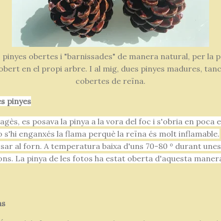
pinyes obertes i "barnissades" de manera natural, per la p
obert en el propi arbre. I al mig, dues pinyes madures, tanc
cobertes de reïna.
es pinyes
gès, es posava la pinya a la vora del foc i s'obria en poca e
 no s'hi enganxés la flama perquè la reïna és molt inflamable.
sar al forn. A temperatura baixa d'uns 70-80 º durant unes 
ns. La pinya de les fotos ha estat oberta d'aquesta maner
ns