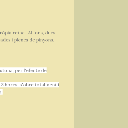
ròpia reïna. Al fons, dues
ades i plenes de pinyons,
stona, per l'efecte de
3 hores, s'obre totalment i
a.