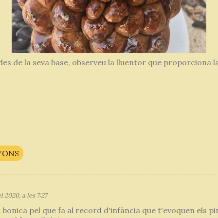
 des de la seva base, observeu la lluentor que proporciona la
YONS
l 2020, a les 7:27
bonica pel que fa al record d'infància que t'evoquen els p