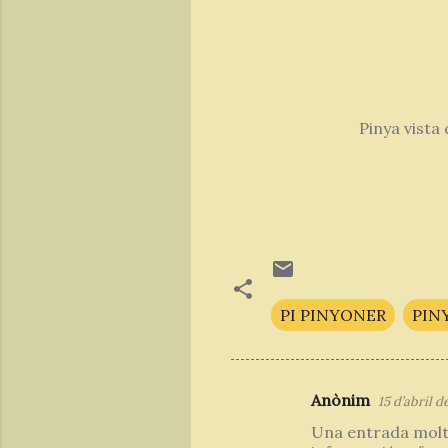
Pinya vista
PI PINYONER
PIN
Anònim
15 d’abril de
C
Una entrada molt 
o