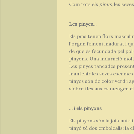
Com tots els
pinus
, les seve
Les pinyes...
Els pins tenen flors masculi
l'òrgan femení madurat i que
de que és fecundada pel pol·l
pinyons. Una mduració molt
Les pinyes tancades present
mantenir les seves escames b
pinyes són de color verd i a
s'obre i les aus es mengen e
... i els pinyons
Els pinyons són la joia nutrit
pinyó té dos embolcalls: la c