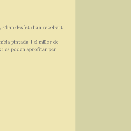
s, s'han desfet i han recobert
bla pintada. I el millor de
s i es poden aprofitar per