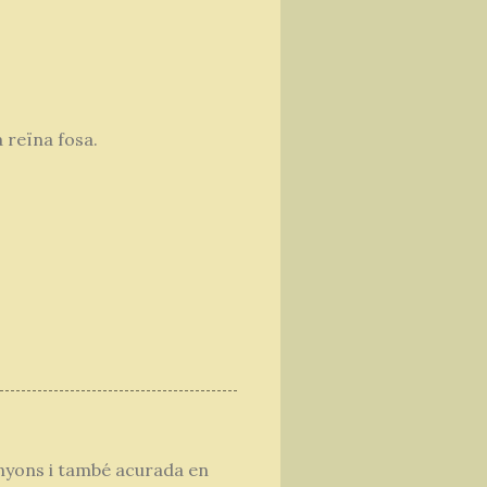
 reïna fosa.
inyons i també acurada en