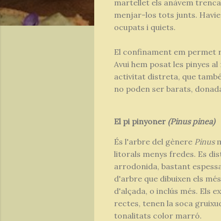
martellet els anàvem trencan
menjar-los tots junts. Havi
ocupats i quiets.
El confinament em permet r
Avui hem posat les pinyes al
activitat distreta, que tamb
no poden ser barats, donada 
El pi pinyoner
(Pinus pinea)
És l'arbre del gènere
Pinus
m
litorals menys fredes. Es di
arrodonida, bastant espessa i
d'arbre que dibuixen els més
d'alçada, o inclús més. Els 
rectes, tenen la soca gruixu
tonalitats color marró.