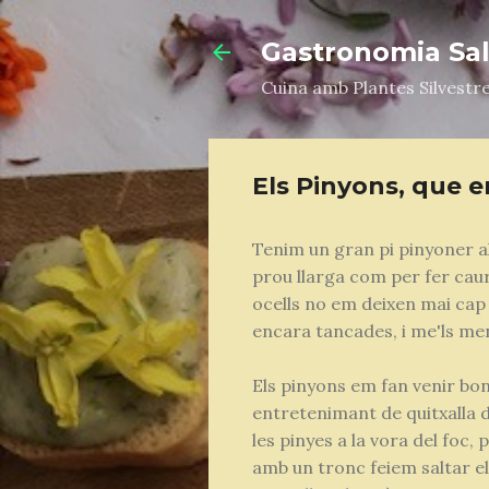
Gastronomia Salv
Cuina amb Plantes Silvestr
Els Pinyons, que e
Tenim un gran pi pinyoner al
prou llarga com per fer caure
ocells no em deixen mai cap
encara tancades, i me'ls men
Els pinyons em fan venir bon
entretenimant de quitxalla 
les pinyes a la vora del foc, 
amb un tronc feiem saltar e