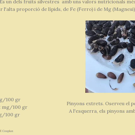
És un dels fruits silvestres amb uns valors nutricionals més
l'alta proporció de lípids, de Fe (Ferro) i de Mg (Magnesi)
mg/100 gr
Pinyons extrets. Oserveu el 
,2 mg/100 gr
A l'esquerra, els pinyons amb l
mg/100 gr
F. Couplan