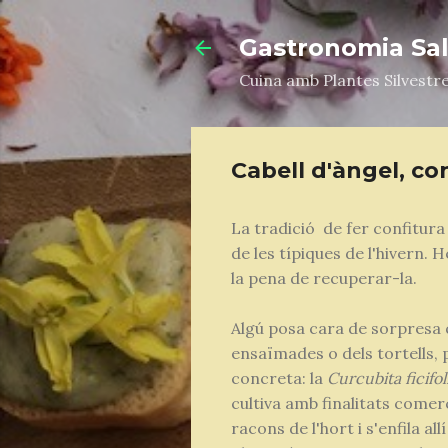
Gastronomia Salv
Cuina amb Plantes Silvestr
Cabell d'àngel, co
La tradició de fer confitur
de les típiques de l'hivern. 
la pena de recuperar-la.
Algú posa cara de sorpresa q
ensaïmades o dels tortells, 
concreta: la
Curcubita ficifol
cultiva amb finalitats comer
racons de l'hort i s'enfila all