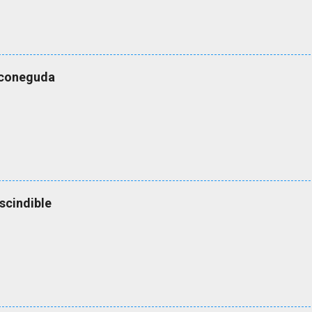
esconeguda
scindible