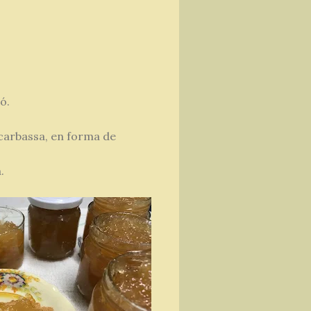
ó.
 carbassa, en forma de
.