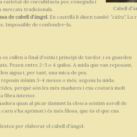
na varietat de curcubitàcia poc coneguda i
Cabell d'à
s mercats tradicionals.
sa de cabell d'àngel.
En castellà li diuen també
"cidra".
La r
s. Impossible de confondre-la.
 cullen a final d'estiu i principi de tardor, i es guarden
ejats. Pesen entre 2-3 o 4 quilos. A mida que van reposant,
den aigua i, per tant, una mica de pes.
ue reposin mínim 3-4 mesos o més, segons la mida.
eïdes, perquè són les més madures i ens costarà molt
a fibra interior.
adura quan al picar damunt la closca sentim soroll de
a carn s'ha aprimat i és més filosa, que és el que ens
lestes per elaborar el cabell d'àngel.