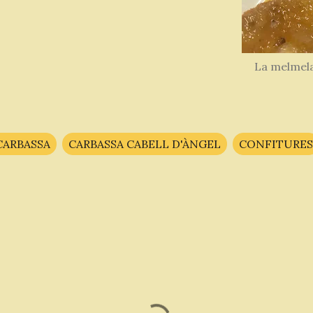
La melmelad
CARBASSA
CARBASSA CABELL D'ÀNGEL
CONFITURES