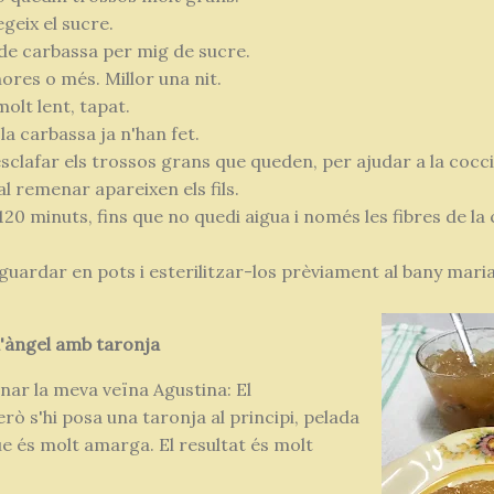
egeix el sucre.
 de carbassa per mig de sucre.
res o més. Millor una nit.
olt lent, tapat.
 la carbassa ja n'han fet.
clafar els trossos grans que queden, per ajudar a la cocci
 remenar apareixen els fils.
0 minuts, fins que no quedi aigua i només les fibres de la
guardar en pots i esterilitzar-los prèviament al bany maria
d'àngel amb taronja
nar la meva veïna Agustina: El
rò s'hi posa una taronja al principi, pelada
ue és molt amarga. El resultat és molt