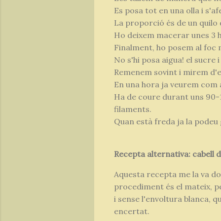
Es posa tot en una olla i s'af
La proporció és de un quilo
Ho deixem macerar unes 3 ho
Finalment, ho posem al foc m
No s'hi posa aigua! el sucre i
Remenem sovint i mirem d'es
En una hora ja veurem com al
Ha de coure durant uns 90-12
filaments.
Quan està freda ja la podeu 
Recepta alternativa: cabell 
Aquesta recepta me la va do
procediment és el mateix, pe
i sense l'envoltura blanca, q
encertat.