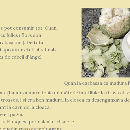
es pot consumir tot. Quan
es fulles i flors són
arabassons). De tota
aprofitar els fruits finals
s de cabell d'àngel.
Quan la carbassa és madura l
a. (La meva mare tenia un mètode infal·lible: la tirava al t
 trossos, i si era ben madura, la closca es desenganxava de 
nt la carn de la closca.
e es pugui.
ts blanques, per calcular el sucre.
 quedin trossos molt grans.