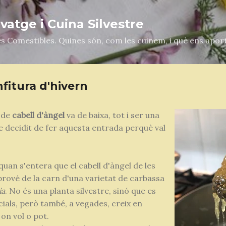
Salta al contingut principal
atge i Cuina Silvestre
es Comestibles. Quines són, com les cuinem, i què ens apor
nfitura d'hivern
a de
cabell d'àngel
va de baixa, tot i ser una
He decidit de fer aquesta entrada perquè val
uan s'entera que el cabell d'àngel de les
prové de la carn d'una varietat de carbassa
ia
. No és una planta silvestre, sinó que es
cials, però també, a vegades, creix en
í on vol o pot.