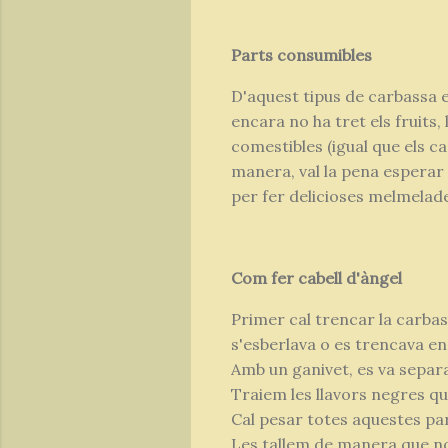
Parts consumibles
D'aquest tipus de carbassa 
encara no ha tret els fruits, l
comestibles (igual que els c
manera, val la pena esperar i 
per fer delicioses melmelade
Com fer cabell d'àngel
Primer cal trencar la carbass
s'esberlava o es trencava en
Amb un ganivet, es va separa
Traiem les llavors negres qu
Cal pesar totes aquestes par
Les tallem de manera que no