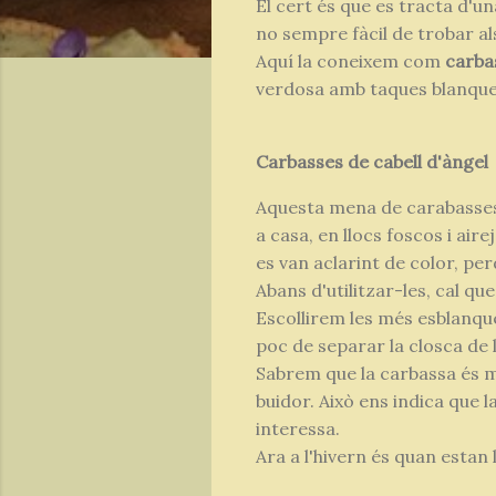
El cert és que es tracta d'u
no sempre fàcil de trobar al
Aquí la coneixem com
carbas
verdosa amb taques blanque
Carbasses de cabell d'àngel
Aquesta mena de carabasses es
a casa, en llocs foscos i air
es van aclarint de color, per
Abans d'utilitzar-les, cal q
Escollirem les més esblanqu
poc de separar la closca de l
Sabrem que la carbassa és m
buidor. Això ens indica que l
interessa.
Ara a l'hivern és quan estan l