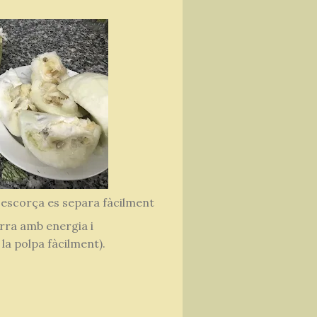
'escorça es separa fàcilment
erra amb energia i
la polpa fàcilment).