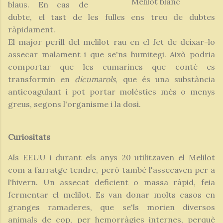
Melilot blanc
blaus. En cas de
dubte, el tast de les fulles ens treu de dubtes
ràpidament.
El major perill del melilot rau en el fet de deixar-lo
assecar malament i que se'ns humitegi. Això podria
comportar que les cumarines que conté es
transformin en
dicumarols
, que és una substància
anticoagulant i pot portar molèsties més o menys
greus, segons l'organisme i la dosi.
Curiositats
Als EEUU i durant els anys 20 utilitzaven el Melilot
com a farratge tendre, però també l'assecaven per a
l'hivern. Un assecat deficient o massa ràpid, feia
fermentar el melilot. Es van donar molts casos en
granges ramaderes, que se'ls morien diversos
animals de cop, per hemorràgies internes, perquè