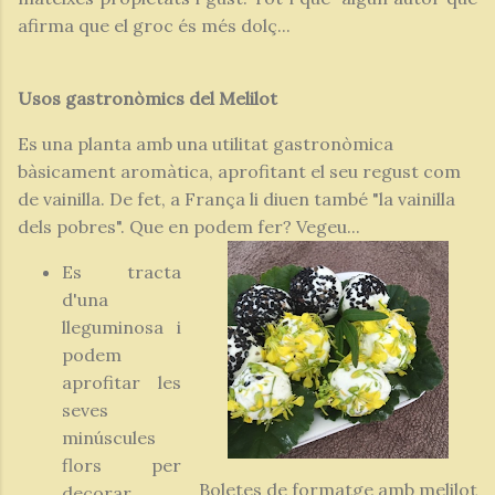
afirma que el groc és més dolç...
Usos gastronòmics del Melilot
Es una planta amb una utilitat gastronòmica
bàsicament aromàtica, aprofitant el seu regust com
de vainilla. De fet, a França li diuen també "la vainilla
dels pobres". Que en podem fer? Vegeu...
Es tracta
d'una
lleguminosa i
podem
aprofitar les
seves
minúscules
flors per
Boletes de formatge amb melilot
decorar