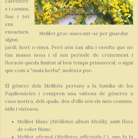
carretere
s i camins,
fins i tot
ens
envaeixen
Melilot groc assecant-se per guardar
algun
jardí, hort o vinya. Però són tan alts i esvelts que no
fan massa nosa i el seu període de creixement i
floració queda limitat al bon temps primaveral, o sigui
que com a "mala herba", molesta poc.
El gènere dels Melilots pertany a la família de les
Papilionàcies i compren una vuitena de gèneres a
casa nostra, dels quals, dos d'ells són els més comuns,
útils i vistosos.
Melilot blanc (
Melilotus album Medik
), amb flors
de color blanc.
Melilot oficinal (
Melilotus officinalis L.
), que fa la