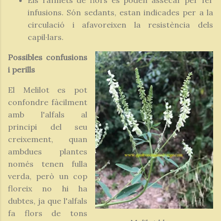
Els raïmets de flors es poden assecar per fer
infusions. Són sedants, estan indicades per a la
circulació i afavoreixen la resistència dels
capil·lars.
Possibles confusions
i perills
El Melilot es pot
confondre fàcilment
amb l'alfals al
principi del seu
creixement, quan
ambdues plantes
només tenen fulla
verda, però un cop
floreix no hi ha
dubtes, ja que l'alfals
fa flors de tons