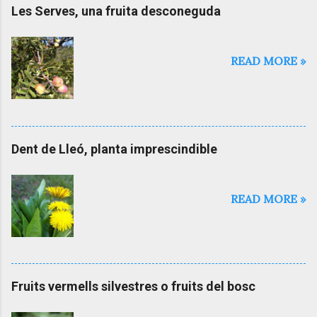
t
Les Serves, una fruita desconeguda
a
r
i
a
READ MORE »
l
'
e
n
t
r
Dent de Lleó, planta imprescindible
a
d
a
READ MORE »
Fruits vermells silvestres o fruits del bosc