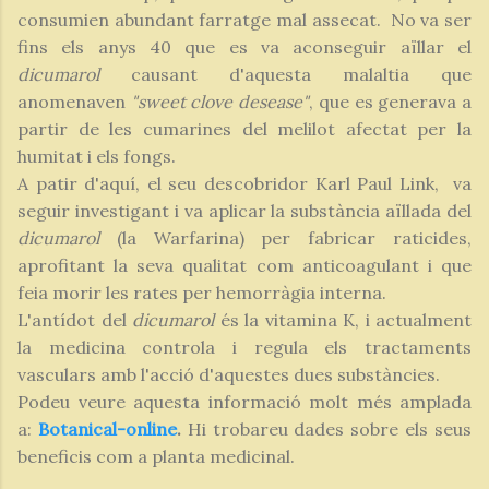
consumien abundant farratge mal assecat. No va ser
fins els anys 40 que es va aconseguir aïllar el
dicumarol
causant d'aquesta malaltia que
anomenaven
"sweet clove desease"
, que es generava a
partir de les cumarines del melilot afectat per la
humitat i els fongs.
A patir d'aquí, el seu descobridor Karl Paul Link, va
seguir investigant i va aplicar la substància aïllada del
dicumarol
(la Warfarina) per fabricar raticides,
aprofitant la seva qualitat com anticoagulant i que
feia morir les rates per hemorràgia interna.
L'antídot del
dicumarol
és la vitamina K, i actualment
la medicina controla i regula els tractaments
vasculars amb l'acció d'aquestes dues substàncies.
Podeu veure aquesta informació molt més amplada
a:
Botanical-online
.
Hi trobareu dades sobre els seus
beneficis com a planta medicinal.