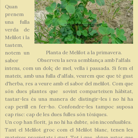
Quan
prenem
una fulla
verda de
Melilot i la
tastem,
Planta de Melilot a la primavera.
notem un
Observeu la seva semblança amb l'alfals
sabor
intens, com un dolç de mel, vella i passada. Si fem el
mateix, amb una fulla d'alfals, veurem que que té gust
d'herba, res a veure amb el sabor del melilot. Com que
són dues plantes que sovint comparteixen hàbitat,
tastar-les és una manera de distingir-les i no hi ha
cap perill en fer-ho. Confondre-les tampoc suposa
cap risc: cap de les dues fulles són tòxiques.
Un cop han florit, ja no hi ha dubte, són inconfusibles.
Tant el Melilot groc com el Melilot blanc, tenen les
mateixes propietats i gust. Tot i que algun autor que