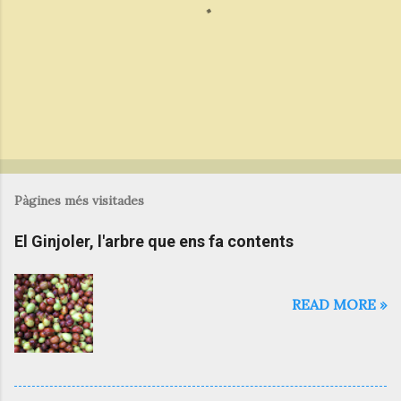
s
P
u
b
Pàgines més visitades
l
i
El Ginjoler, l'arbre que ens fa contents
c
a
u
n
READ MORE »
c
o
m
e
n