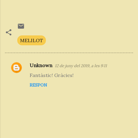
MELILOT
Unknown
12 de juny del 2019, a les 9:11
C
Fantàstic! Gràcies!
o
RESPON
m
e
n
t
a
r
i